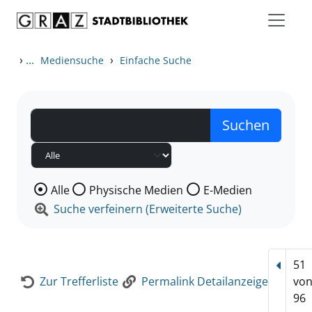
Zum Inhalt springen
Zur Detailanzeige springen
›
...
›
Mediensuche
Einfache Suche
Wählen Sie die Medienart nach der Sie suchen wollen
Alle
Physische Medien
E-Medien
Suche verfeinern (Erweiterte Suche)
51
Vorhe
Zur Trefferliste
Permalink Detailanzeige
vo
96