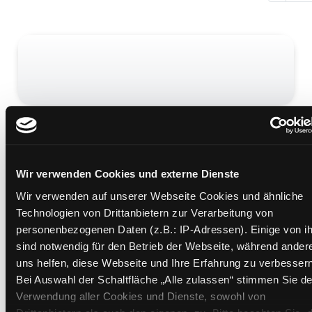
Das
Weihnachtsversprechen
Mediengruppe:
Belletristik
Wir verwenden Cookies und externe Dienste
Verfasser:
Baldvinsson, Karin
Wir verwenden auf unserer Webseite Cookies und ähnliche
Übergeordnetes Werk:
Die Weihnachtsvilla
Technologien von Drittanbietern zur Verarbeitung von
personenbezogenen Daten (z.B.: IP-Adressen). Einige von i
Mehr Informationen ein-/ausblenden
sind notwendig für den Betrieb der Webseite, während ander
uns helfen, diese Webseite und Ihre Erfahrung zu verbessern
Bei Auswahl der Schaltfläche „Alle zulassen“ stimmen Sie de
Medium auf die Postliste setzen
Verwendung aller Cookies und Dienste, sowohl von