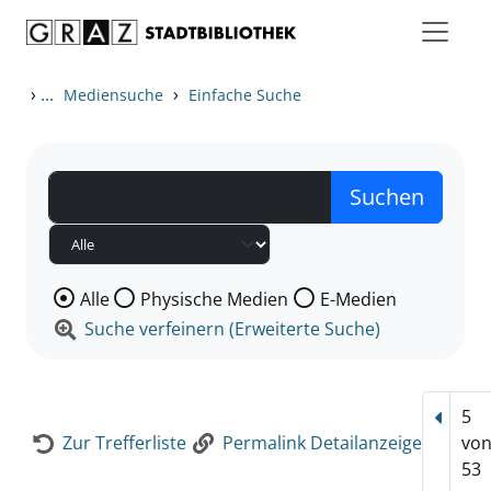
Zum Inhalt springen
Zur Detailanzeige springen
›
...
›
Mediensuche
Einfache Suche
Wählen Sie die Medienart nach der Sie suchen wollen
Alle
Physische Medien
E-Medien
Suche verfeinern (Erweiterte Suche)
5
Vorhe
Zur Trefferliste
Permalink Detailanzeige
vo
53