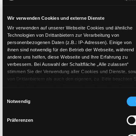
Barcode:
2502SB01924
Standort 3:
Wir verwenden Cookies und externe Dienste
Wir verwenden auf unserer Webseite Cookies und ähnliche
Technologien von Drittanbietern zur Verarbeitung von
Zweigstelle:
Ost - Schillerstraße
personenbezogenen Daten (z.B.: IP-Adressen). Einige von
ihnen sind notwendig für den Betrieb der Webseite, während
Signatur:
JD.TG SCHUEC
andere uns helfen, diese Webseite und Ihre Erfahrung zu
Standort 2:
Ausleihe
verbessern. Bei Auswahl der Schaltfläche „Alle zulassen“
Status:
Entliehen
stimmen Sie der Verwendung aller Cookies und Dienste, sow
Vorbestellungen:
0
von Drittanbietern als auch den eigenen, zu. Bitte beachten S
Mediengruppe:
Kinderbuch
dass bei Verwendung von Diensten und Setzen von Cookies
von Drittanbietern, eine Verarbeitung in unsicheren Drittlände
Frist:
02.09.2026
Einwilligungsauswahl
(Länder außerhalb des EWR ohne adäquates
Notwendig
Barcode:
2606SB01624
Datenschutzniveau) stattfinden kann. In diesem Zusammen
Standort 3:
können aktuell Risiken für Betroffene nicht vollständig
Präferenzen
ausgeschlossen werden. Eine Verarbeitung durch solche
Cookies oder Dienste erfolgt nur, wenn Sie die jeweilige