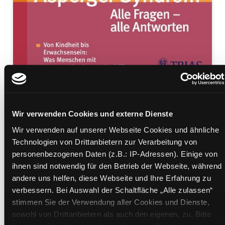
Zum
Download
Ein ganzes Leben mit dem
Wir verwenden Cookies und externe Dienste
Wir verwenden auf unserer Webseite Cookies und ähnliche
Asperger-Syndrom
Technologien von Drittanbietern zur Verarbeitung von
alle Fragen - alle Antworten
personenbezogenen Daten (z.B.: IP-Adressen). Einige von
Mediengruppe:
eBook
ihnen sind notwendig für den Betrieb der Webseite, während
Verfasser:
Suche nach diesem Verfasser
Attwood, Tony
andere uns helfen, diese Webseite und Ihre Erfahrung zu
verbessern. Bei Auswahl der Schaltfläche „Alle zulassen“
Beschreibung ein-/ausblenden
stimmen Sie der Verwendung aller Cookies und Dienste,
sowohl von Drittanbietern als auch den eigenen, zu. Bitte
Mehr Informationen ein-/ausblenden