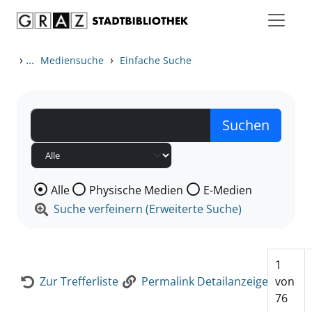
Zum Inhalt springen
Zur Detailanzeige springen
›
...
›
Mediensuche
Einfache Suche
Wählen Sie die Medienart nach der Sie suchen wollen
Alle
Physische Medien
E-Medien
Suche verfeinern (Erweiterte Suche)
1
Zur Trefferliste
Permalink Detailanzeige
von
76