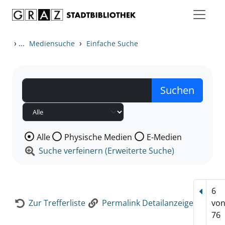
Zum Inhalt springen
Zur Detailanzeige springen
›
...
›
Mediensuche
Einfache Suche
Wählen Sie die Medienart nach der Sie suchen wollen
Alle
Physische Medien
E-Medien
Suche verfeinern (Erweiterte Suche)
6
Vorhe
Zur Trefferliste
Permalink Detailanzeige
vo
76