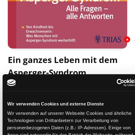
Ein ganzes Leben mit dem
Asperger-Syndrom
alle Fragen - alle Antworten ; : alle Fragen - alle
Antworten ; von Kindheit bis Erwachsensein: was
Menschen mit Asperger-Syndrom weiterhilft
Mediengruppe:
Sachbuch
Wir verwenden Cookies und externe Dienste
Verfasser:
Suche nach diesem Verfasser
Attwood, Tony
Wir verwenden auf unserer Webseite Cookies und ähnliche
Technologien von Drittanbietern zur Verarbeitung von
Beschreibung ein-/ausblenden
personenbezogenen Daten (z.B.: IP-Adressen). Einige von
ihnen sind notwendig für den Betrieb der Webseite, während