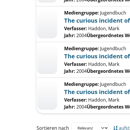
Mediengruppe:
Jugendbuch
The curious incident of
Verfasser:
Haddon, Mark
Jahr:
2004
Übergeordnetes W
Mediengruppe:
Jugendbuch
The curious incident of
Verfasser:
Haddon, Mark
Jahr:
2004
Übergeordnetes W
Mediengruppe:
Jugendbuch
The curious incident of
Verfasser:
Haddon, Mark
Jahr:
2004
Übergeordnetes W
Zu den Suchfiltern springen
Sortieren nach
aufst