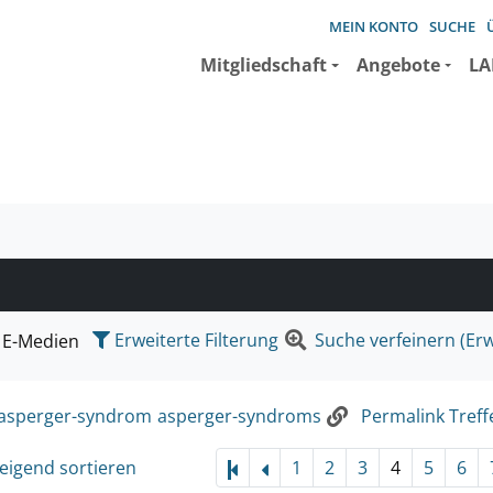
MEIN KONTO
SUCHE
Mitgliedschaft
Angebote
LA
e suchen wollen.
Erweiterte Filterung
Suche verfeinern (Erw
E-Medien
asperger-syndrom
asperger-syndroms
Permalink Treffe
eigend sortieren
1
2
3
4
5
6