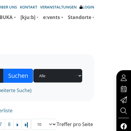
ÜBER UNS
KONTAKT
VERANSTALTUNGEN
LOGIN
BUKA
[kju:b]
e:vents
Standorte
eiterte Suche)
rliste
7
8
Treffer pro Seite
Letzte Seite