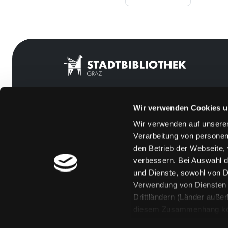
Wir verwenden Cookies u
Mitgliedschaft
Feedback
Wir verwenden auf unserer
Angebote
Kontakt
Verarbeitung von personen
LABUKA
Über uns
den Betrieb der Webseite,
verbessern. Bei Auswahl d
[kju:b]
Jobs
und Dienste, sowohl von Dr
News
Medienwunsch
Verwendung von Diensten u
Drittländern (Länder auße
Veranstaltungen
FAQs
diesem Zusammenhang könne
Standorte
Überweisungsdat
Eine Verarbeitung durch so