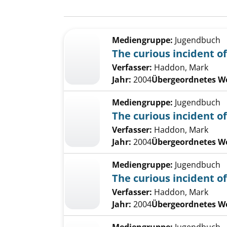
Suchergebnis
Zu den Suchfiltern springen
Mediengruppe:
Jugendbuch
The curious incident of
Verfasser:
Haddon, Mark
Jahr:
2004
Übergeordnetes W
Mediengruppe:
Jugendbuch
The curious incident of
Verfasser:
Haddon, Mark
Jahr:
2004
Übergeordnetes W
Mediengruppe:
Jugendbuch
The curious incident of
Verfasser:
Haddon, Mark
Jahr:
2004
Übergeordnetes W