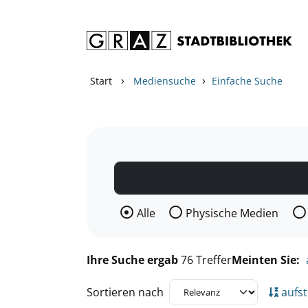
Zum Inhalt springen
Zu den Suchfiltern springen
Zur Trefferliste springen
›
›
Start
Mediensuche
Einfache Suche
Wählen Sie die Medienart nach der Si
Alle
Physische Medien
Ihre Suche ergab
76 Treffer
Meinten Sie:
Sortieren nach
aufst