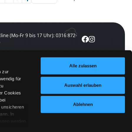
line (Mo-Fr 9 bis 17 Uhr): 0316 872-
0
ewsletter abonnieren
Alle zulassen
n zur
 keine Veranstaltung verpassen
wendig für
etzt abonnieren
Auswahl erlauben
zu
er Cookies
bei
Ablehnen
n unsicheren
ann. In
ossen werden.
Cookies
|
Impressum
|
Datenschutz
willigung
anmelden