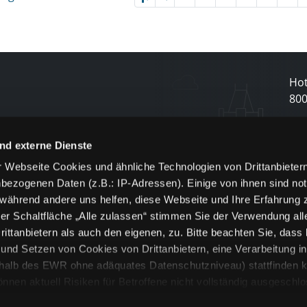
Hot
80
N
nd externe Dienste
 Webseite Cookies und ähnliche Technologien von Drittanbieter
und
bezogenen Daten (z.B.: IP-Adressen). Einige von ihnen sind not
j
 während andere uns helfen, diese Webseite und Ihre Erfahrung 
er Schaltfläche „Alle zulassen“ stimmen Sie der Verwendung all
ittanbietern als auch den eigenen, zu. Bitte beachten Sie, dass 
nd Setzen von Cookies von Drittanbietern, eine Verarbeitung i
rhalb des EWR ohne adäquates Datenschutzniveau) stattfinden k
n aktuell Risiken für Betroffene nicht vollständig ausgeschl
en
lche Cookies oder Dienste erfolgt nur, wenn Sie die jeweilige Ein