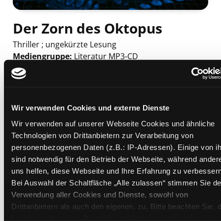
Der Zorn des Oktopus
Thriller ; ungekürzte Lesung
Mediengruppe:
Literatur MP3-CD
Verfasser:
Suche nach diesem Verfasser
Rossmann, Dirk
;
Hoppe, Ralf
Beschreibung ein-/ausblenden
Wir verwenden Cookies und externe Dienste
Mehr Informationen ein-/ausblenden
Wir verwenden auf unserer Webseite Cookies und ähnliche
Technologien von Drittanbietern zur Verarbeitung von
personenbezogenen Daten (z.B.: IP-Adressen). Einige von i
Exemplare
sind notwendig für den Betrieb der Webseite, während ander
uns helfen, diese Webseite und Ihre Erfahrung zu verbessern
Zweigstelle:
West - Eggenberg
Bei Auswahl der Schaltfläche „Alle zulassen“ stimmen Sie de
Signatur:
TD.DR.E ROS
Verwendung aller Cookies und Dienste, sowohl von
Standort 2:
Ausleihe
Drittanbietern als auch den eigenen, zu. Bitte beachten Sie, 
bei Verwendung von Diensten und Setzen von Cookies von
Status:
Verfügbar