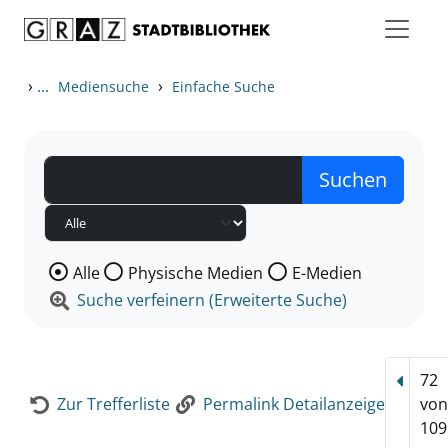
Zum Inhalt springen
Zur Detailanzeige springen
›
...
›
Mediensuche
Einfache Suche
Wählen Sie die Medienart nach der Sie suchen wollen
Alle
Physische Medien
E-Medien
Suche verfeinern (Erweiterte Suche)
72
Vorhe
Zur Trefferliste
Permalink Detailanzeige
vo
109