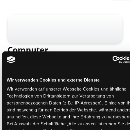
Computer
was willst du heute wissen? : coole Fakten,
Steckbriefe und Rekorde
Mediengruppe:
Sachbuch
Verfasser:
Kelly, James Floyd
Wir verwenden Cookies und externe Dienste
Übergeordnetes Werk:
MINT 3 - Wissen gewinnt!
Wir verwenden auf unserer Webseite Cookies und ähnliche
Technologien von Drittanbietern zur Verarbeitung von
Beschreibung ein-/ausblenden
personenbezogenen Daten (z.B.: IP-Adressen). Einige von i
sind notwendig für den Betrieb der Webseite, während ander
Mehr Informationen ein-/ausblenden
uns helfen, diese Webseite und Ihre Erfahrung zu verbessern
Bei Auswahl der Schaltfläche „Alle zulassen“ stimmen Sie de