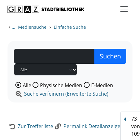
Zum Inhalt springen
Zur Detailanzeige springen
›
...
›
Mediensuche
Einfache Suche
Wählen Sie die Medienart nach der Sie suchen wollen
Alle
Physische Medien
E-Medien
Suche verfeinern (Erweiterte Suche)
73
Vorhe
Zur Trefferliste
Permalink Detailanzeige
vo
109