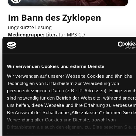
Im Bann des Zyklopen
ungekürzte Lesung
Mediengruppe:
Literatur MP3-CD
Verfasser:
Suche nach diesem Verfasser
Riordan, Rick (Verfasser)
Beschreibung ein-/ausblenden
Wir verwenden Cookies und externe Dienste
Mehr Informationen ein-/ausblenden
Wir verwenden auf unserer Webseite Cookies und ähnliche
Technologien von Drittanbietern zur Verarbeitung von
personenbezogenen Daten (z.B.: IP-Adressen). Einige von i
Exemplare
sind notwendig für den Betrieb der Webseite, während ander
uns helfen, diese Webseite und Ihre Erfahrung zu verbessern
Zweigstelle:
Ost - Schillerstraße
Bei Auswahl der Schaltfläche „Alle zulassen“ stimmen Sie de
Signatur:
TD.JE.J RIO
Verwendung aller Cookies und Dienste, sowohl von
Standort 2:
Ausleihe
Drittanbietern als auch den eigenen, zu. Bitte beachten Sie, 
bei Verwendung von Diensten und Setzen von Cookies von
Status:
Verfügbar