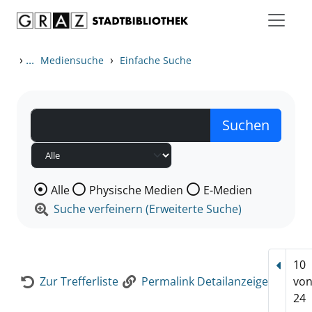
Zum Inhalt springen
Zur Detailanzeige springen
›
...
›
Mediensuche
Einfache Suche
Wählen Sie die Medienart nach der Sie suchen wollen
Alle
Physische Medien
E-Medien
Suche verfeinern (Erweiterte Suche)
10
Vorhe
Zur Trefferliste
Permalink Detailanzeige
vo
24