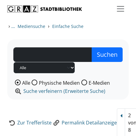
Zum Inhalt springen
Zur Detailanzeige springen
›
...
›
Mediensuche
Einfache Suche
Wählen Sie die Medienart nach der Sie suchen wollen
Alle
Physische Medien
E-Medien
Suche verfeinern (Erweiterte Suche)
2
Vorhe
Zur Trefferliste
Permalink Detailanzeige
vo
8