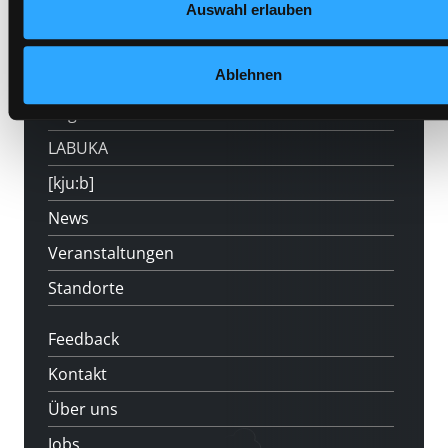
Hotline (Mo-Fr 9 bis 17 Uhr): 0316 872-
Auswahl erlauben
800
Ablehnen
Mitgliedschaft
Angebote
LABUKA
[kju:b]
News
Veranstaltungen
Standorte
Feedback
Kontakt
Über uns
Jobs