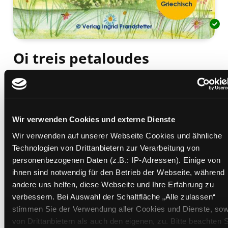
Oi treis petaloudes
Deutsch - Griechisch
Mediengruppe:
Kinderbuch
Suche nach diesem Verfasser
Beschreibung ein-/ausblenden
Wir verwenden Cookies und externe Dienste
Mehr Informationen ein-/ausblenden
Wir verwenden auf unserer Webseite Cookies und ähnliche
Technologien von Drittanbietern zur Verarbeitung von
personenbezogenen Daten (z.B.: IP-Adressen). Einige von
ihnen sind notwendig für den Betrieb der Webseite, während
Exemplare
andere uns helfen, diese Webseite und Ihre Erfahrung zu
verbessern. Bei Auswahl der Schaltfläche „Alle zulassen“
Zweigstelle:
Süd - Lauzilgasse
stimmen Sie der Verwendung aller Cookies und Dienste, sow
Signatur:
JD.FG OIT
von Drittanbietern als auch den eigenen, zu. Bitte beachten S