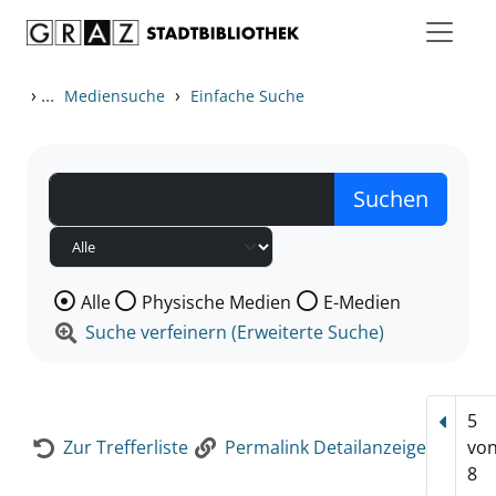
Zum Inhalt springen
Zur Detailanzeige springen
›
...
›
Mediensuche
Einfache Suche
Wählen Sie die Medienart nach der Sie suchen wollen
Alle
Physische Medien
E-Medien
Suche verfeinern (Erweiterte Suche)
5
Vorhe
Zur Trefferliste
Permalink Detailanzeige
vo
8