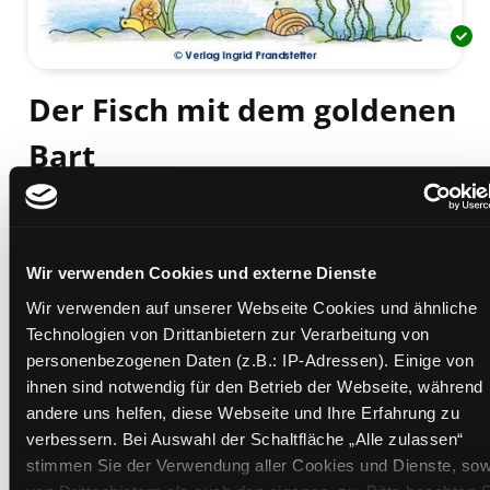
Der Fisch mit dem goldenen
Bart
[Deutsch - Bosnisch, Kroatisch, Serbisch]
Mediengruppe:
Kinderbuch
Suche nach diesem Verfasser
Beschreibung ein-/ausblenden
Wir verwenden Cookies und externe Dienste
Wir verwenden auf unserer Webseite Cookies und ähnliche
Mehr Informationen ein-/ausblenden
Technologien von Drittanbietern zur Verarbeitung von
personenbezogenen Daten (z.B.: IP-Adressen). Einige von
ihnen sind notwendig für den Betrieb der Webseite, während
Exemplare
andere uns helfen, diese Webseite und Ihre Erfahrung zu
verbessern. Bei Auswahl der Schaltfläche „Alle zulassen“
Zweigstelle:
Süd - Lauzilgasse
stimmen Sie der Verwendung aller Cookies und Dienste, sow