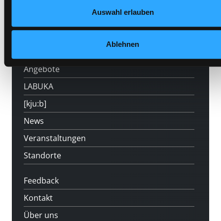
Auswahl erlauben
Hotline (Mo-Fr 9 bis 17 Uhr): 0316 872-
800
Ablehnen
Mitgliedschaft
Angebote
LABUKA
[kju:b]
News
Veranstaltungen
Standorte
Feedback
Kontakt
Über uns