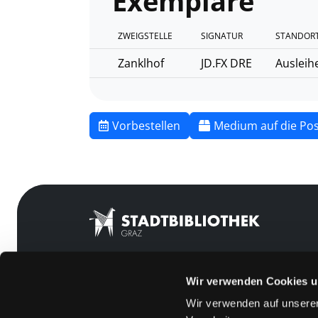
Exemplare
ZWEIGSTELLE
SIGNATUR
STANDORT
Zanklhof
JD.FX DRE
Ausleih
Vorbestellen
Medium auf die Pos
Wir verwenden Cookies u
Mitgliedschaft
Feedback
Wir verwenden auf unserer
Angebote
Kontakt