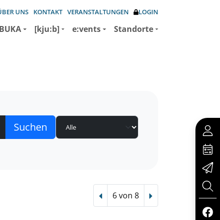
ÜBER UNS
KONTAKT
VERANSTALTUNGEN
LOGIN
BUKA
[kju:b]
e:vents
Standorte
6 von 8
Vorheriger Treffer
Nächster Treffer