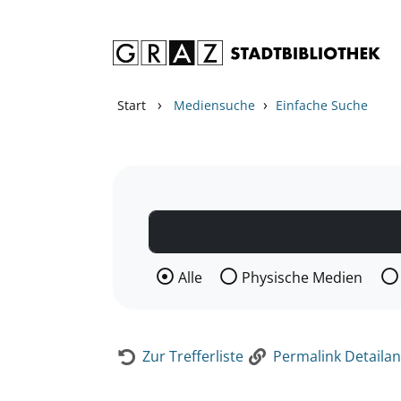
Zum Inhalt springen
Zur Detailanzeige springen
›
›
Start
Mediensuche
Einfache Suche
Wählen Sie die Medienart nach der Si
Alle
Physische Medien
Zur Trefferliste
Permalink Detailan