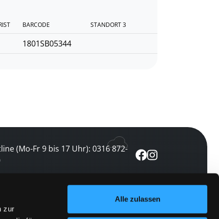
RIST
BARCODE
STANDORT 3
1801SB05344
line (Mo-Fr 9 bis 17 Uhr): 0316 872-
0
ewsletter abonnieren
Alle zulassen
n zur
 keine Veranstaltung verpassen