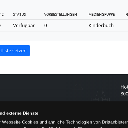
 2
STATUS
VORBESTELLUNGEN
MEDIENGRUPPE
F
e
Verfügbar
0
Kinderbuch
tliste setzen
Hot
80
N
nd externe Dienste
 Webseite Cookies und ähnliche Technologien von Drittanbieter
und