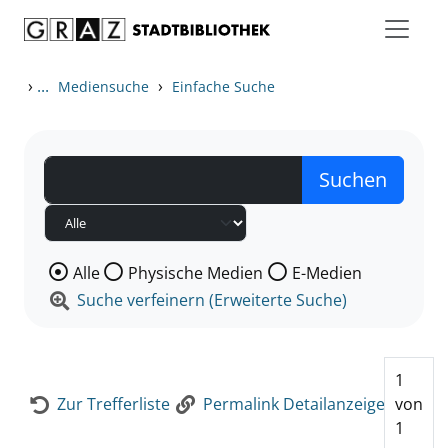
Zum Inhalt springen
Zur Detailanzeige springen
›
...
›
Mediensuche
Einfache Suche
Wählen Sie die Medienart nach der Sie suchen wollen
Alle
Physische Medien
E-Medien
Suche verfeinern (Erweiterte Suche)
1
Zur Trefferliste
Permalink Detailanzeige
von
1