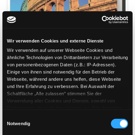
Wir verwenden Cookies und externe Dienste
Wir verwenden auf unserer Webseite Cookies und
Rom
ähnliche Technologien von Drittanbietern zur Verarbeitung
der archäologische Führer
von personenbezogenen Daten (z.B.: IP-Adressen).
Mediengruppe:
Sachbuch
Einige von ihnen sind notwendig für den Betrieb der
Verfasser:
Suche nach diesem Verfasser
Coarelli, Filippo
Webseite, während andere uns helfen, diese Webseite
und Ihre Erfahrung zu verbessern. Bei Auswahl der
Beschreibung ein-/ausblenden
Schaltfläche „Alle zulassen“ stimmen Sie der
Verwendung aller Cookies und Dienste, sowohl von
Mehr Informationen ein-/ausblenden
Drittanbietern als auch den eigenen, zu. Bitte beachten
Sie, dass bei Verwendung von Diensten und Setzen von
Einwilligungsauswahl
Cookies von Drittanbietern, eine Verarbeitung in
Notwendig
unsicheren Drittländern (Länder außerhalb des EWR
Exemplare