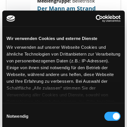
Mediengruppe:
Belletristik
Der Mann am Strand
Verfasser:
Mankell, Henning
Jahr:
2019
Übergeordnetes Werk:
Gefährliche
Ferien - Skandinavien
Wir verwenden Cookies und externe Dienste
Wir verwenden auf unserer Webseite Cookies und
Mediengruppe:
Belletristik
ähnliche Technologien von Drittanbietern zur Verarbeitung
Wiedersehen
von personenbezogenen Daten (z.B.: IP-Adressen).
Verfasser:
Alsterdal, Tove
Einige von ihnen sind notwendig für den Betrieb der
Jahr:
2019
Webseite, während andere uns helfen, diese Webseite
Übergeordnetes Werk:
Gefährliche
und Ihre Erfahrung zu verbessern. Bei Auswahl der
Ferien - Skandinavien
Schaltfläche „Alle zulassen“ stimmen Sie der
Verwendung aller Cookies und Dienste, sowohl von
Mediengruppe:
Literatur CD
Drittanbietern als auch den eigenen, zu. Bitte beachten
Verrückt nach Schweden
Exemplar-Details von Verrückt nach Schwed
Sie, dass bei Verwendung von Diensten und Setzen von
Einwilligungsauswahl
Lesung
Cookies von Drittanbietern, eine Verarbeitung in
Notwendig
Verfasser:
Nousiainen, Miika
Suche nach d
unsicheren Drittländern (Länder außerhalb des EWR
Jahr:
2019