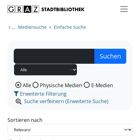
Zum Inhalt springen
Zu den Suchfiltern springen
Zur Trefferliste springen
›
...
›
Mediensuche
Einfache Suche
Wählen Sie die Medienart nach der Sie suchen wollen
Alle
Physische Medien
E-Medien
Erweiterte Filterung
Suche verfeinern (Erweiterte Suche)
Sortieren nach