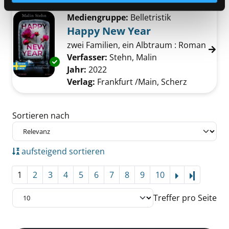
Mediengruppe:
Belletristik
Happy New Year
zwei Familien, ein Albtraum : Roman
Verfasser:
Stehn, Malin
Suche nach diesem
Exemplar-Details von Happy New Year anzei
Jahr:
2022
Verlag:
Frankfurt /Main, Scherz
Zu den Suchfiltern springen
Sortieren nach
aufsteigend sortieren
1
2
3
4
5
6
7
8
9
10
Letzte Se
Treffer pro Seite