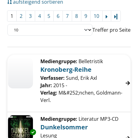
aufsteigend sortieren
1
2
3
4
5
6
7
8
9
10
Letzte Se
Treffer pro Seite
Suchergebnis
Zu den Suchfiltern springen
Mediengruppe:
Belletristik
Kronoberg-Reihe
Verfasser:
Sund, Erik Axl
Jahr:
2015 -
Verlag:
M&#252;nchen, Goldmann-
Verl.
Mediengruppe:
Literatur MP3-CD
Dunkelsommer
Exemplar-Details von Dunkelsommer anzeig
Lesung