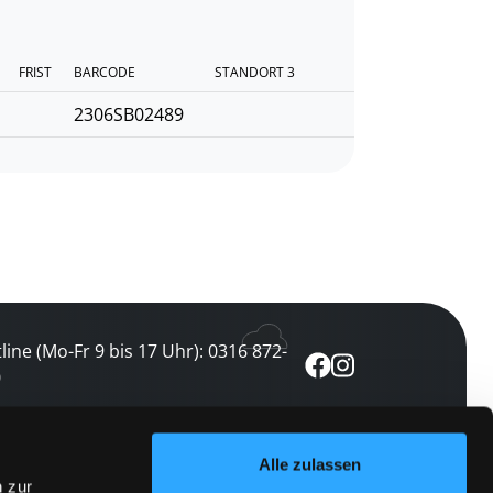
FRIST
BARCODE
STANDORT 3
2306SB02489
line (Mo-Fr 9 bis 17 Uhr): 0316 872-
0
ewsletter abonnieren
Alle zulassen
n zur