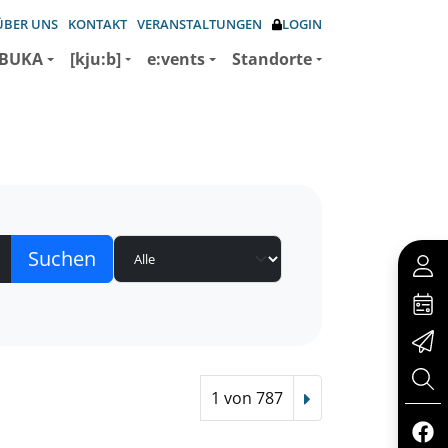
ÜBER UNS
KONTAKT
VERANSTALTUNGEN
LOGIN
BUKA
[kju:b]
e:vents
Standorte
1 von 787
Nächster Treffer