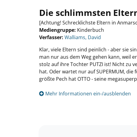
Die schlimmsten Elter
[Achtung! Schrecklichste Eltern in Anmarsch
Mediengruppe:
Kinderbuch
Verfasser:
Suche nach diesem Verfasser
Walliams, David
Klar, viele Eltern sind peinlich - aber sie
man nur aus dem Weg gehen kann, weil er
stolz auf ihre Tochter PUTZI ist! Nicht z
hat. Oder wartet nur auf SUPERMUM, die fü
größte Pech hat OTTO - seine megasuperpe
Mehr Informationen ein-/ausblenden