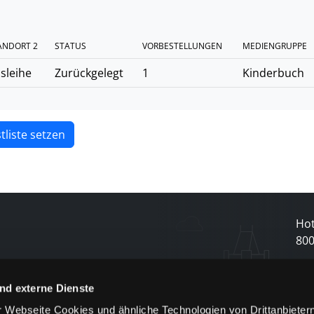
ANDORT 2
STATUS
VORBESTELLUNGEN
MEDIENGRUPPE
sleihe
Zurückgelegt
1
Kinderbuch
tliste setzen
Hot
80
N
nd externe Dienste
 Webseite Cookies und ähnliche Technologien von Drittanbieter