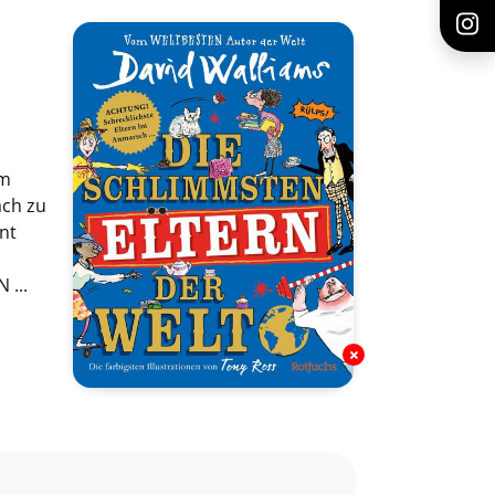
em
ach zu
nt
 ...