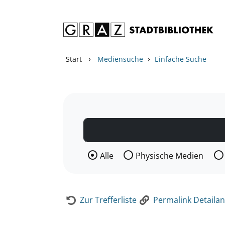
Zum Inhalt springen
Zur Detailanzeige springen
›
›
Start
Mediensuche
Einfache Suche
Wählen Sie die Medienart nach der Si
Alle
Physische Medien
Zur Trefferliste
Permalink Detailan