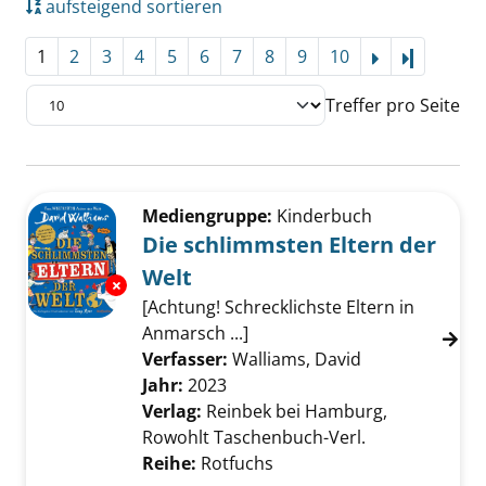
aufsteigend sortieren
1
2
3
4
5
6
7
8
9
10
Letzte Se
Treffer pro Seite
Suchergebnis
Zu den Suchfiltern springen
Mediengruppe:
Kinderbuch
Die schlimmsten Eltern der
Welt
Exemplar-Details von Die schlimmsten Eltern
[Achtung! Schrecklichste Eltern in
Anmarsch ...]
Verfasser:
Walliams, David
Suche nach di
Jahr:
2023
Verlag:
Reinbek bei Hamburg,
Rowohlt Taschenbuch-Verl.
Reihe:
Rotfuchs