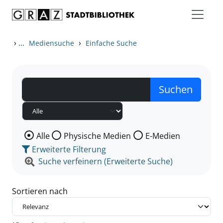
Zum Inhalt springen
Zu den Suchfiltern springen
Zur Trefferliste springen
›
...
›
Mediensuche
Einfache Suche
Wählen Sie die Medienart nach der Sie suchen wollen
Alle
Physische Medien
E-Medien
Erweiterte Filterung
Suche verfeinern (Erweiterte Suche)
Sortieren nach