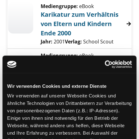
Mediengruppe:
eBook
Karikatur zum Verhältnis
von Eltern und Kindern
Ende 2000
Suche nach diesem Verfasser
Jahr:
2001
Verlag:
School Scout
Mediengruppe:
eBook
Wenn Geschwister streiten
Lösungswege, die funktionieren
Verfasser:
Kaniak-Urban, Christine
;
Wir verwenden Cookies und externe Dienste
Lex-Kachel, Andrea
Suche nach diesem Ver
Jahr:
2005
Verlag:
Kösel
Wir verwenden auf unserer Webseite Cookies und
ähnliche Technologien von Drittanbietern zur Verarbeitung
Mediengruppe:
eBook
von personenbezogenen Daten (z.B.: IP-Adressen).
Praxisbuch
Einige von ihnen sind notwendig für den Betrieb der
Rechenschwäche
Webseite, während andere uns helfen, diese Webseite
und Ihre Erfahrung zu verbessern. Bei Auswahl der
ein Ratgeber für Eltern