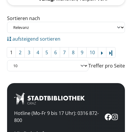
Zu den Suchfiltern springen
Sortieren nach
aufsteigend sortieren
1
2
3
4
5
6
7
8
9
10
Letzte Se
Treffer pro Seite
Hotline (Mo-Fr 9 bis 17 Uhr): 0316 872-
800