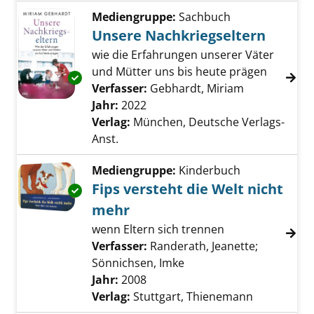
Mediengruppe:
Sachbuch
Unsere Nachkriegseltern
wie die Erfahrungen unserer Väter
und Mütter uns bis heute prägen
Exemplar-Details von Unsere Nachkriegselte
Verfasser:
Gebhardt, Miriam
Suche nach d
Jahr:
2022
Verlag:
München, Deutsche Verlags-
Anst.
Mediengruppe:
Kinderbuch
Fips versteht die Welt nicht
Exemplar-Details von Fips versteht die Welt 
mehr
wenn Eltern sich trennen
Verfasser:
Randerath, Jeanette
;
Sönnichsen, Imke
Suche nach diesem Verf
Jahr:
2008
Verlag:
Stuttgart, Thienemann