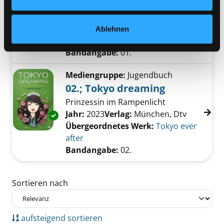
Grab der Smaragd-Schlange
Exemplar-Details von 01.; Jake Turner und d
Suche nach diesem Verfasser
Jahr:
2022
Verlag:
München, Dtv
Ablehnen
Übergeordnetes Werk:
Jake Turner
Bandangabe:
01.
Mediengruppe:
Jugendbuch
02.; Tokyo dreaming
Prinzessin im Rampenlicht
Suche nach diesem Verfasser
Jahr:
2023
Verlag:
München, Dtv
Exemplar-Details von 02.; Tokyo dreaming an
Übergeordnetes Werk:
Tokyo ever
after
Bandangabe:
02.
Zu den Suchfiltern springen
Sortieren nach
aufsteigend sortieren