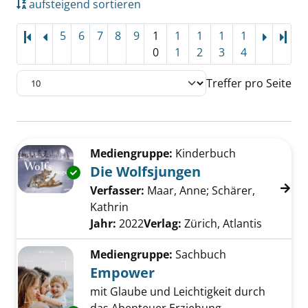
aufsteigend sortieren
5
6
7
8
9
1
1
1
1
1
Letz
0
1
2
3
4
Treffer pro Seite
Suchergebnis
Zu den Suchfiltern springen
Mediengruppe:
Kinderbuch
Die Wolfsjungen
Exemplar-Details von Die Wolfsjungen anzei
Verfasser:
Maar, Anne
;
Schärer,
Kathrin
Suche nach diesem Verfasser
Jahr:
2022
Verlag:
Zürich, Atlantis
Mediengruppe:
Sachbuch
Empower
mit Glaube und Leichtigkeit durch