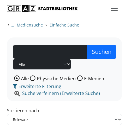
Zum Inhalt springen
Zu den Suchfiltern springen
Zur Trefferliste springen
›
...
›
Mediensuche
Einfache Suche
Wählen Sie die Medienart nach der Sie suchen wollen
Alle
Physische Medien
E-Medien
Erweiterte Filterung
Suche verfeinern (Erweiterte Suche)
Sortieren nach