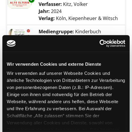
Verfasser:
Kitz, Volker
Suche nach diesem 
Jahr:
2024
Verlag:
Köln, Kiepenheuer & Witsch
Mediengruppe:
Kinderbuch
Sehr, sehr lang!
Exemplar-Details von Sehr, sehr lang! anzeig
Deutsch - Persisch/Farsi : mit
Hörbuch als MP3-Download
Verfasser:
Schiavo, Maddalena
;
Wir verwenden Cookies und externe Dienste
Pace, Eleonora
Suche nach diesem Verfas
Wir verwenden auf unserer Webseite Cookies und
Jahr:
2022
ähnliche Technologien von Drittanbietern zur Verarbeitung
Verlag:
München, Edition bi-libri
von personenbezogenen Daten (z.B.: IP-Adressen).
Einige von ihnen sind notwendig für den Betrieb der
Mediengruppe:
Kinderbuch
Webseite, während andere uns helfen, diese Webseite
Lotta zieht um
und Ihre Erfahrung zu verbessern. Bei Auswahl der
Verfasser:
Lindgren, Astrid
;
Heikkilä,
Exemplar-Details von Lotta zieht um anzeige
Schaltfläche „Alle zulassen“ stimmen Sie der
Cecilia
Suche nach diesem Verfasser
Verwendung aller Cookies und Dienste, sowohl von
Jahr:
2024
Drittanbietern als auch den eigenen, zu. Bitte beachten