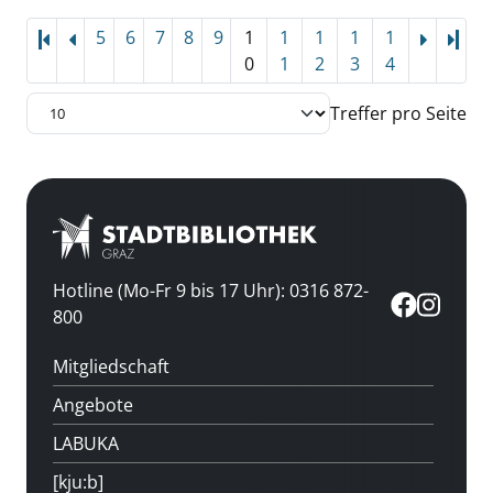
5
6
7
8
9
1
1
1
1
1
Letz
0
1
2
3
4
Treffer pro Seite
Hotline (Mo-Fr 9 bis 17 Uhr): 0316 872-
800
Mitgliedschaft
Angebote
LABUKA
[kju:b]