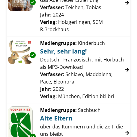
das Abenteuer Erziehung
Exemplar-Details von Empower anzeigen
Verfasser:
Teichen, Tobias
Suche nach die
Jahr:
2024
Verlag:
Holzgerlingen, SCM
R.Brockhaus
Mediengruppe:
Kinderbuch
Sehr, sehr lang!
Exemplar-Details von Sehr, sehr lang! anzeig
Deutsch - Französisch : mit Hörbuch
als MP3-Download
Verfasser:
Schiavo, Maddalena
;
Pace, Eleonora
Suche nach diesem Verfas
Jahr:
2022
Verlag:
München, Edition bi:libri
Mediengruppe:
Sachbuch
Alte Eltern
über das Kümmern und die Zeit, die
uns bleibt
Exemplar-Details von Alte Eltern anzeigen