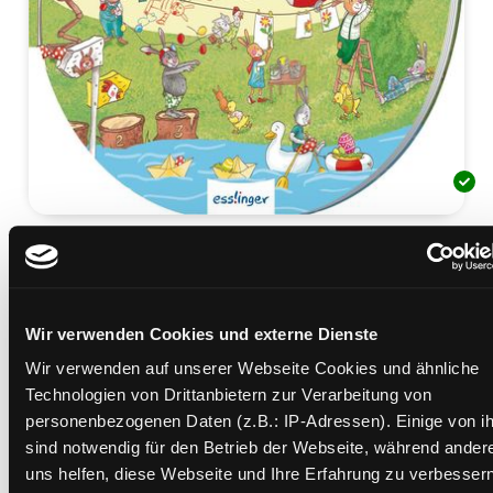
Das Riesen-Wimmel-Ei
Mediengruppe:
Kinderbuch
Verfasser:
Suche nach diesem Verfasser
Korthues, Barbara
Wir verwenden Cookies und externe Dienste
Beschreibung ein-/ausblenden
Wir verwenden auf unserer Webseite Cookies und ähnliche
Technologien von Drittanbietern zur Verarbeitung von
Mehr Informationen ein-/ausblenden
personenbezogenen Daten (z.B.: IP-Adressen). Einige von i
sind notwendig für den Betrieb der Webseite, während ander
uns helfen, diese Webseite und Ihre Erfahrung zu verbessern