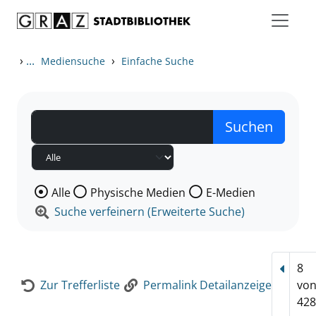
Zum Inhalt springen
Zur Detailanzeige springen
›
...
›
Mediensuche
Einfache Suche
Wählen Sie die Medienart nach der Sie suchen wollen
Alle
Physische Medien
E-Medien
Suche verfeinern (Erweiterte Suche)
8
Vorhe
Zur Trefferliste
Permalink Detailanzeige
vo
428