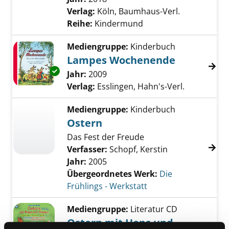
Verlag:
Köln, Baumhaus-Verl.
Reihe:
Kindermund
Mediengruppe:
Kinderbuch
Lampes Wochenende
Exemplar-Details von Lampes Wochenende a
Suche nach diesem Verfasser
Jahr:
2009
Verlag:
Esslingen, Hahn's-Verl.
Mediengruppe:
Kinderbuch
Ostern
Das Fest der Freude
Verfasser:
Schopf, Kerstin
Jahr:
2005
Übergeordnetes Werk:
Die
Frühlings - Werkstatt
Mediengruppe:
Literatur CD
Ostern mit Hops und