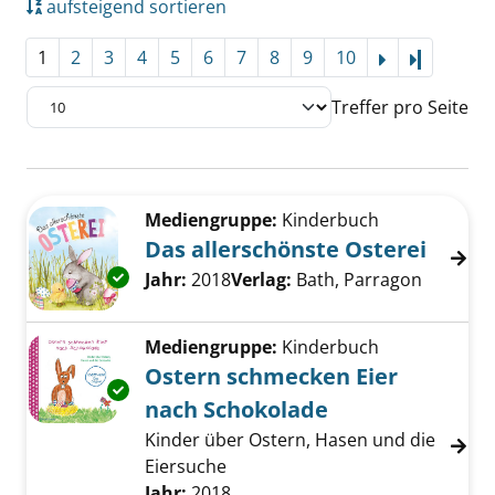
aufsteigend sortieren
1
2
3
4
5
6
7
8
9
10
Letzte Se
Treffer pro Seite
Suchergebnis
Zu den Suchfiltern springen
Mediengruppe:
Kinderbuch
Das allerschönste Osterei
Exemplar-Details von Das allerschönste Oste
Suche nach diesem Verfasser
Jahr:
2018
Verlag:
Bath, Parragon
Mediengruppe:
Kinderbuch
Ostern schmecken Eier
Exemplar-Details von Ostern schmecken Eier
nach Schokolade
Kinder über Ostern, Hasen und die
Eiersuche
Suche nach diesem Verfasser
Jahr:
2018