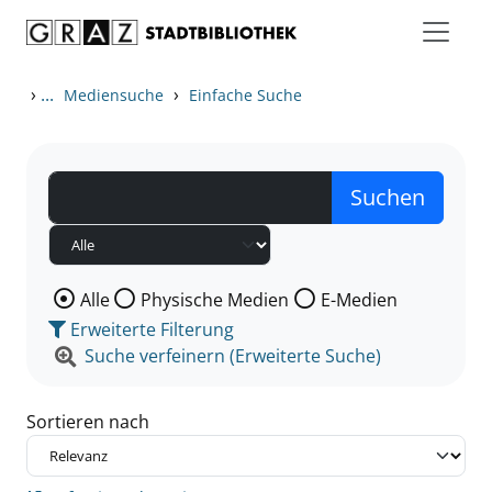
Zum Inhalt springen
Zu den Suchfiltern springen
Zur Trefferliste springen
›
...
›
Mediensuche
Einfache Suche
Wählen Sie die Medienart nach der Sie suchen wollen
Alle
Physische Medien
E-Medien
Erweiterte Filterung
Suche verfeinern (Erweiterte Suche)
Sortieren nach