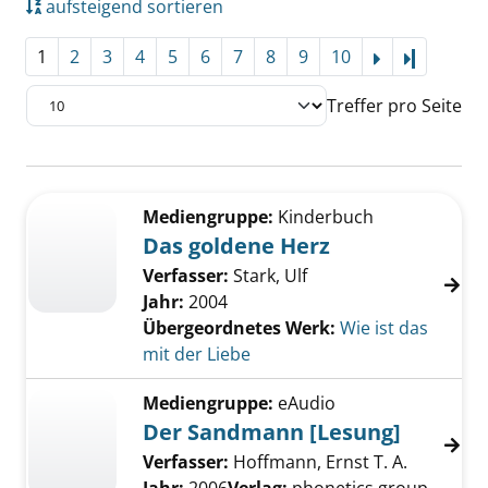
aufsteigend sortieren
1
2
3
4
5
6
7
8
9
10
Letzte Se
Treffer pro Seite
Suchergebnis
Zu den Suchfiltern springen
Mediengruppe:
Kinderbuch
Das goldene Herz
Verfasser:
Stark, Ulf
Jahr:
2004
Übergeordnetes Werk:
Wie ist das
mit der Liebe
Mediengruppe:
eAudio
Der Sandmann [Lesung]
Verfasser:
Hoffmann, Ernst T. A.
Suche nac