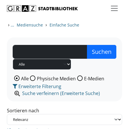
Zum Inhalt springen
Zu den Suchfiltern springen
Zur Trefferliste springen
›
...
›
Mediensuche
Einfache Suche
Wählen Sie die Medienart nach der Sie suchen wollen
Alle
Physische Medien
E-Medien
Erweiterte Filterung
Suche verfeinern (Erweiterte Suche)
Sortieren nach