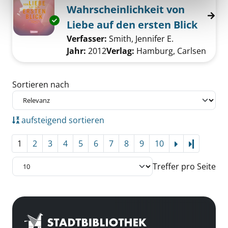
Wahrscheinlichkeit von
Exemplar-Details von Die statistische Wahrsch
Liebe auf den ersten Blick
Verfasser:
Smith, Jennifer E.
Suche nach di
Jahr:
2012
Verlag:
Hamburg, Carlsen
Zu den Suchfiltern springen
Sortieren nach
aufsteigend sortieren
1
2
3
4
5
6
7
8
9
10
Letzte Se
Treffer pro Seite