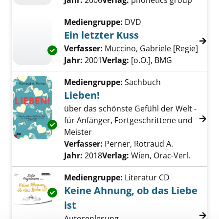
Jahr:
2006
Verlag:
phonetics group
Mediengruppe:
DVD
Ein letzter Kuss
Verfasser:
Muccino, Gabriele [Regie]
Suche
Exemplar-Details von Ein letzter Kuss anzeig
Jahr:
2001
Verlag:
[o.O.], BMG
Mediengruppe:
Sachbuch
Lieben!
über das schönste Gefühl der Welt -
für Anfänger, Fortgeschrittene und
Exemplar-Details von Lieben! anzeigen
Meister
Verfasser:
Perner, Rotraud A.
Suche nach 
Jahr:
2018
Verlag:
Wien, Orac-Verl.
Mediengruppe:
Literatur CD
Keine Ahnung, ob das Liebe
Exemplar-Details von Keine Ahnung, ob das L
ist
Autorenlesung