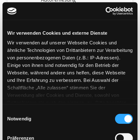
Verfasser:
Engelmann, Julia
Suche nach di
Jahr:
2018
Verlag:
München, Der Hörverlag
Wir verwenden Cookies und externe Dienste
Mediengruppe:
Sachbuch
Wir verwenden auf unserer Webseite Cookies und
Die Kunst des Liebens
ähnliche Technologien von Drittanbietern zur Verarbeitung
Verfasser:
Fromm, Erich
Suche nach diese
von personenbezogenen Daten (z.B.: IP-Adressen).
Jahr:
2014
Exemplar-Details von Die Kunst des Liebens 
Einige von ihnen sind notwendig für den Betrieb der
Verlag:
München , Deutscher
Webseite, während andere uns helfen, diese Webseite
Taschenbuch-Verl.
und Ihre Erfahrung zu verbessern. Bei Auswahl der
Reihe:
Dtv; 36102, Großdruck
Schaltfläche „Alle zulassen“ stimmen Sie der
Verwendung aller Cookies und Dienste, sowohl von
Mediengruppe:
Sachbuch
Drittanbietern als auch den eigenen, zu. Bitte beachten
Die Macht der Liebe
Sie, dass bei Verwendung von Diensten und Setzen von
Einwilligungsauswahl
ein neuer Blick auf das größte
Cookies von Drittanbietern, eine Verarbeitung in
Notwendig
Gefühl
Exemplar-Details von Die Macht der Liebe an
unsicheren Drittländern (Länder außerhalb des EWR
Verfasser:
Fredrickson, Barbara L.
Suche n
ohne adäquates Datenschutzniveau) stattfinden kann. In
Jahr:
2013
Präferenzen