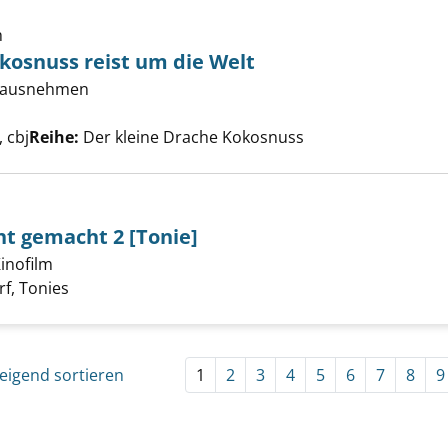
h
kosnuss reist um die Welt
ne Drache Kokosnuss reist um die Welt anzeigen
erausnehmen
he nach diesem Verfasser
 cbj
Reihe:
Der kleine Drache Kokosnuss
t gemacht 2 [Tonie]
inofilm
ähmen leicht gemacht 2 [Tonie] anzeigen
er
f, Tonies
eigend sortieren
1
2
3
4
5
6
7
8
9