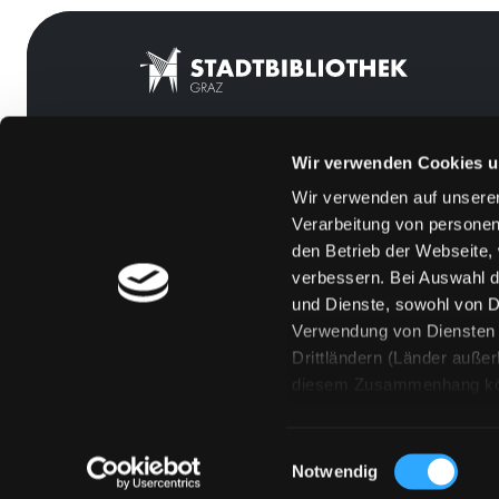
Wir verwenden Cookies u
Mitgliedschaft
Feedback
Wir verwenden auf unserer
Angebote
Kontakt
Verarbeitung von personen
LABUKA
Über uns
den Betrieb der Webseite,
verbessern. Bei Auswahl d
[kju:b]
Jobs
und Dienste, sowohl von Dr
News
Medienwunsch
Verwendung von Diensten u
Drittländern (Länder auße
Veranstaltungen
FAQs
diesem Zusammenhang könne
Standorte
Überweisungsdat
Eine Verarbeitung durch so
erteilen („Auswahl erlaube
Einwilligungsauswahl
„Details zeigen“ finden S
Notwendig
Technologien. Selbstverst