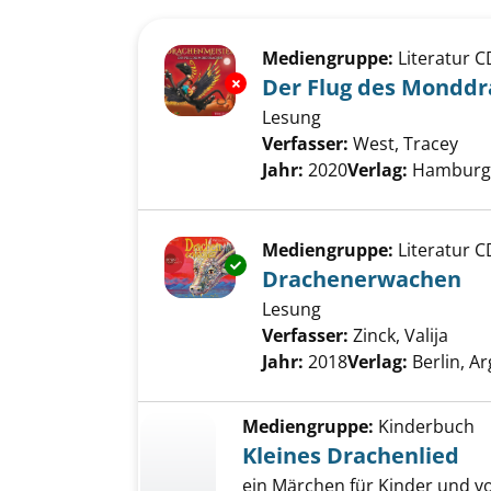
Suchergebnis
Zu den Suchfiltern springen
Mediengruppe:
Literatur C
Exemplar-Details von Der Flu
Der Flug des Mondd
Lesung
Verfasser:
West, Tracey
Suc
Jahr:
2020
Verlag:
Hamburg,
Mediengruppe:
Literatur C
Exemplar-Details von Drachen
Drachenerwachen
Lesung
Verfasser:
Zinck, Valija
Such
Jahr:
2018
Verlag:
Berlin, 
Mediengruppe:
Kinderbuch
Kleines Drachenlied
ein Märchen für Kinder und 