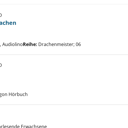
D
g des Monddrachen anzeigen
rachen
he nach diesem Verfasser
 Audiolino
Reihe:
Drachenmeister; 06
D
erwachen anzeigen
e nach diesem Verfasser
Argon Hörbuch
vorlesende Erwachsene