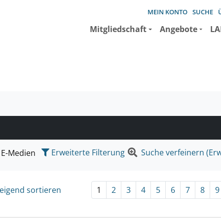
MEIN KONTO
SUCHE
Mitgliedschaft
Angebote
LA
e suchen wollen.
Erweiterte Filterung
Suche verfeinern (Erw
E-Medien
eigend sortieren
1
2
3
4
5
6
7
8
9