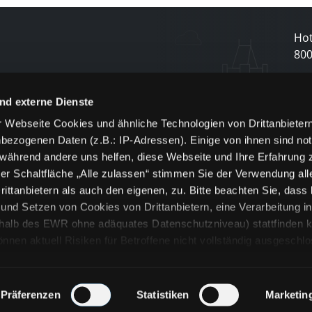
Hot
80
N
nd externe Dienste
 Webseite Cookies und ähnliche Technologien von Drittanbieter
und
bezogenen Daten (z.B.: IP-Adressen). Einige von ihnen sind not
j
 während andere uns helfen, diese Webseite und Ihre Erfahrung 
er Schaltfläche „Alle zulassen“ stimmen Sie der Verwendung all
ittanbietern als auch den eigenen, zu. Bitte beachten Sie, dass 
nd Setzen von Cookies von Drittanbietern, eine Verarbeitung i
rhalb des EWR ohne adäquates Datenschutzniveau) stattfinden k
n aktuell Risiken für Betroffene nicht vollständig ausgeschl
en
lche Cookies oder Dienste erfolgt nur, wenn Sie die jeweilige Ein
n“) oder auf die Schaltfläche „Alle zulassen“ klicken. Unter dem
ie Erklärungen zu den verschiedenen Kategorien von Cookies und
Präferenzen
Statistiken
Marketin
ändlich können Sie über unsere „Cookie-Einstellungen“ unter dem