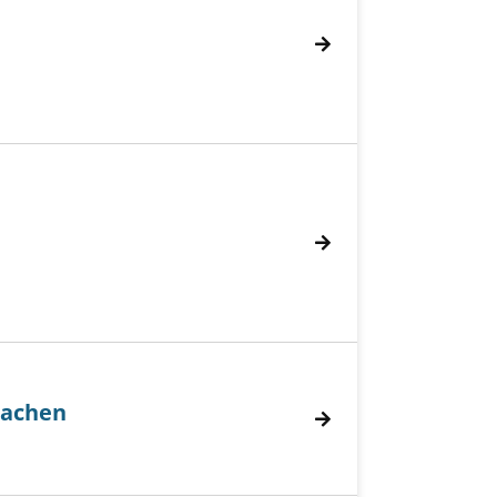
rachen
achen anzeigen