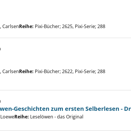
he nach diesem Verfasser
as? anzeigen
 Carlsen
Reihe:
Pixi-Bücher; 2625, Pixi-Serie; 288
h
he nach diesem Verfasser
 Carlsen
Reihe:
Pixi-Bücher; 2622, Pixi-Serie; 288
probe anzeigen
h
öwen-Geschichten zum ersten Selberlesen - D
nsten Leselöwen-Geschichten zum ersten Selberlesen - Dr
er
, Loewe
Reihe:
Leselöwen - das Original