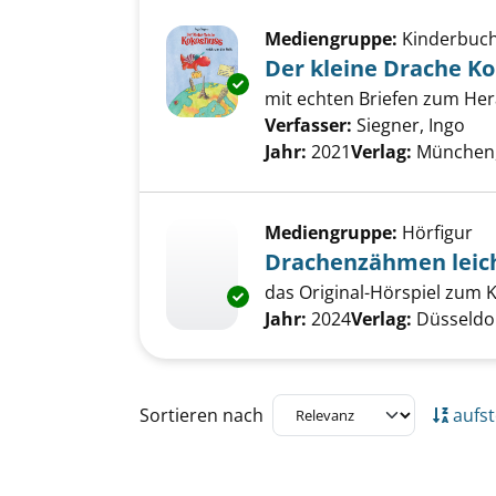
Mediengruppe:
Kinderbuc
Der kleine Drache Ko
Exemplar-Details von Der klei
mit echten Briefen zum H
Verfasser:
Siegner, Ingo
Suc
Jahr:
2021
Verlag:
München,
Mediengruppe:
Hörfigur
Drachenzähmen leich
das Original-Hörspiel zum K
Exemplar-Details von Drachenz
Suche nach diesem Verfass
Jahr:
2024
Verlag:
Düsseldor
Zu den Suchfiltern springen
Sortieren nach
aufst