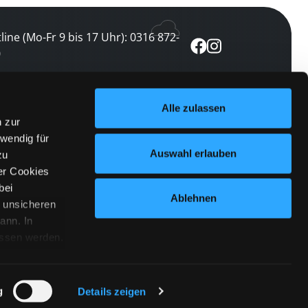
line (Mo-Fr 9 bis 17 Uhr): 0316 872-
0
ewsletter abonnieren
Alle zulassen
n zur
 keine Veranstaltung verpassen
wendig für
etzt abonnieren
Auswahl erlauben
zu
er Cookies
bei
Ablehnen
n unsicheren
ann. In
ossen werden.
Cookies
|
Impressum
|
Datenschutz
willigung
anmelden
 Punkt
 ähnlichen
g
Details zeigen
 Button links