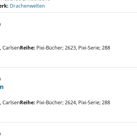
erk:
Drachenwelten
h
he nach diesem Verfasser
 Carlsen
Reihe:
Pixi-Bücher; 2623, Pixi-Serie; 288
same Ei anzeigen
h
en
he nach diesem Verfasser
 Carlsen
Reihe:
Pixi-Bücher; 2624, Pixi-Serie; 288
s Zähneputzen anzeigen
h