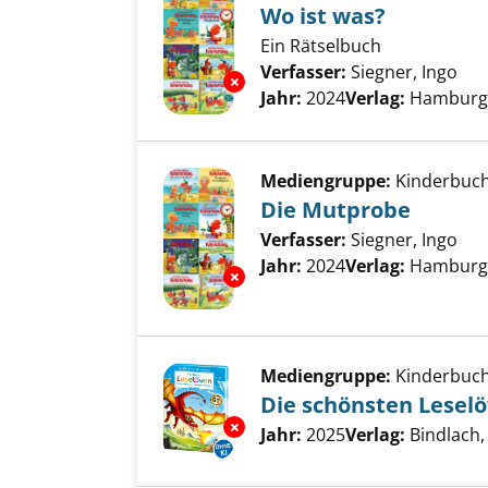
Wo ist was?
Ein Rätselbuch
Verfasser:
Siegner, Ingo
Suc
Exemplar-Details von Wo ist w
Jahr:
2024
Verlag:
Hamburg,
Mediengruppe:
Kinderbuc
Die Mutprobe
Verfasser:
Siegner, Ingo
Suc
Jahr:
2024
Verlag:
Hamburg,
Exemplar-Details von Die Mut
Mediengruppe:
Kinderbuc
Die schönsten Lesel
Exemplar-Details von Die schö
Suche nach diesem Verfass
Jahr:
2025
Verlag:
Bindlach