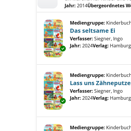
Jahr:
2014
Übergeordnetes W
Mediengruppe:
Kinderbuc
Das seltsame Ei
Verfasser:
Siegner, Ingo
Suc
Jahr:
2024
Verlag:
Hamburg,
Exemplar-Details von Das selt
Mediengruppe:
Kinderbuc
Lass uns Zähneputz
Verfasser:
Siegner, Ingo
Suc
Jahr:
2024
Verlag:
Hamburg,
Exemplar-Details von Lass un
Mediengruppe:
Kinderbuc