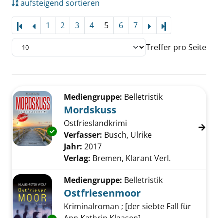
aufsteigend sortieren
1
2
3
4
5
6
7
Letzte Seite
Treffer pro Seite
Suchergebnis
Zu den Suchfiltern springen
Mediengruppe:
Belletristik
Mordskuss
Ostfrieslandkrimi
Exemplar-Details von Mordskuss anzeigen
Verfasser:
Busch, Ulrike
Suche nach diese
Jahr:
2017
Verlag:
Bremen, Klarant Verl.
Mediengruppe:
Belletristik
Ostfriesenmoor
Kriminalroman ; [der siebte Fall für