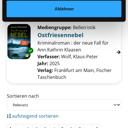
Übergeordnetes Werk:
Die
wandernden Inseln
Ablehnen
Bandangabe:
01
Mediengruppe:
Belletristik
Ostfriesennebel
Kriminalroman : der neue Fall für
Ann Kathrin Klaasen
Exemplar-Details von Ostfriesennebel anzeig
Verfasser:
Wolf, Klaus-Peter
Suche nach d
Jahr:
2025
Verlag:
Frankfurt am Main, Fischer
Taschenbuch
Zu den Suchfiltern springen
Sortieren nach
aufsteigend sortieren