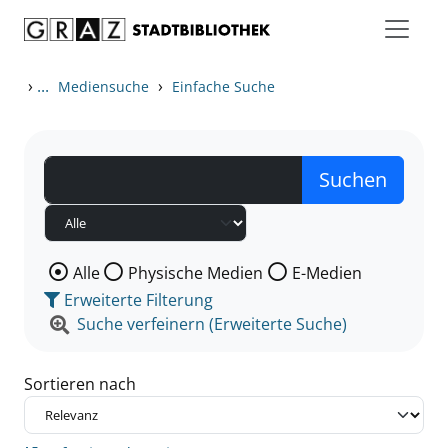
Zum Inhalt springen
Zu den Suchfiltern springen
Zur Trefferliste springen
›
...
›
Mediensuche
Einfache Suche
Wählen Sie die Medienart nach der Sie suchen wollen
Alle
Physische Medien
E-Medien
Erweiterte Filterung
Suche verfeinern (Erweiterte Suche)
Sortieren nach