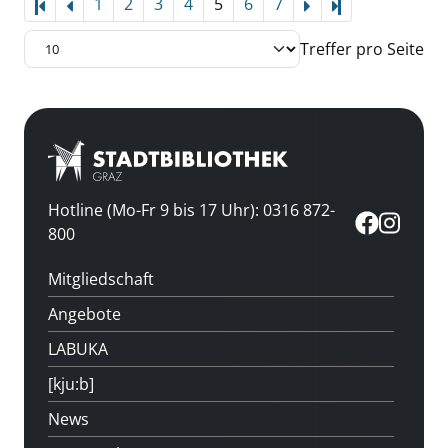
1
2
3
4
5
6
7
Letzte Seite
Treffer pro Seite
Hotline (Mo-Fr 9 bis 17 Uhr): 0316 872-
800
Mitgliedschaft
Angebote
LABUKA
[kju:b]
News