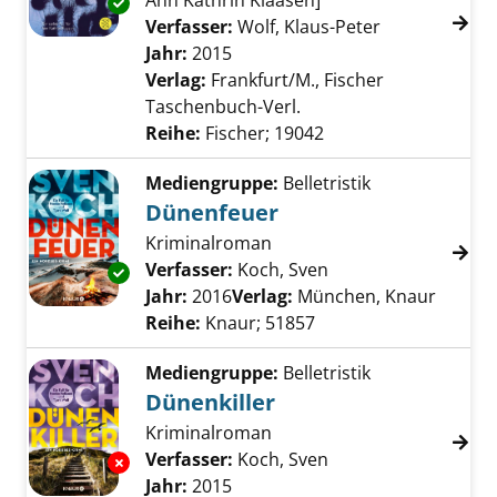
Ann Kathrin Klaasen]
Exemplar-Details von Ostfriesenmoor anzeig
Verfasser:
Wolf, Klaus-Peter
Suche nach d
Jahr:
2015
Verlag:
Frankfurt/M., Fischer
Taschenbuch-Verl.
Reihe:
Fischer; 19042
Mediengruppe:
Belletristik
Dünenfeuer
Kriminalroman
Verfasser:
Koch, Sven
Suche nach diesem 
Exemplar-Details von Dünenfeuer anzeigen
Jahr:
2016
Verlag:
München, Knaur
Reihe:
Knaur; 51857
Mediengruppe:
Belletristik
Dünenkiller
Kriminalroman
Verfasser:
Koch, Sven
Suche nach diesem 
Exemplar-Details von Dünenkiller anzeigen
Jahr:
2015