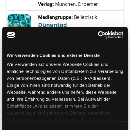
Verlag:
München, Droemer
Mediengruppe:
Belletristik
Dünentod
Kriminalroman
Verfasser:
Koch, Sven
Suche nach diesem 
Exemplar-Details von Dünentod anzeigen
Jahr:
2014
Verlag:
München, Knaur
Reihe:
Knaur; 51441
Wir verwenden Cookies und externe Dienste
Wir verwenden auf unserer Webseite Cookies und
Mediengruppe:
Belletristik
ähnliche Technologien von Drittanbietern zur Verarbeitung
Die Glücksbäckerin von
von personenbezogenen Daten (z.B.: IP-Adressen).
Long Island
Einige von ihnen sind notwendig für den Betrieb der
Roman
Exemplar-Details von Die Glücksbäckerin von
Webseite, während andere uns helfen, diese Webseite
Verfasser:
Lott, Sylvia
Suche nach diesem 
und Ihre Erfahrung zu verbessern. Bei Auswahl der
Jahr:
2014
Schaltfläche „Alle zulassen“ stimmen Sie der
Verlag:
München, Goldmann-Verl.
Verwendung aller Cookies und Dienste, sowohl von
Drittanbietern als auch den eigenen, zu. Bitte beachten
Mediengruppe:
Belletristik
Sie, dass bei Verwendung von Diensten und Setzen von
Einwilligungsauswahl