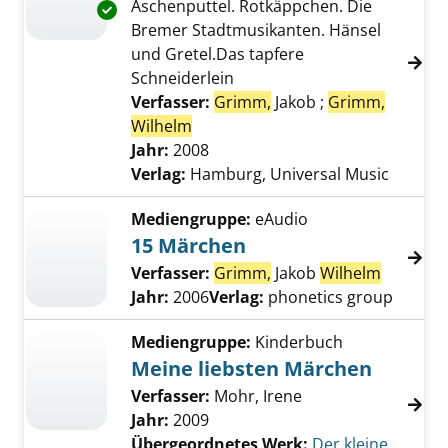
Aschenputtel. Rotkäppchen. Die
Exemplar-Details von Märchen anzeigen
Bremer Stadtmusikanten. Hänsel
und Gretel.Das tapfere
Schneiderlein
Verfasser:
Grimm,
Jakob
;
Grimm,
Wilhelm
Suche nach diesem Verfasser
Jahr:
2008
Verlag:
Hamburg, Universal Music
Mediengruppe:
eAudio
15 Märchen
Verfasser:
Grimm,
Jakob
Wilhelm
Suche na
Jahr:
2006
Verlag:
phonetics group
Mediengruppe:
Kinderbuch
Meine liebsten Märchen
Verfasser:
Mohr, Irene
Jahr:
2009
Übergeordnetes Werk:
Der kleine