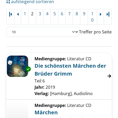
aufsteigend sortieren
1
2
3
4
5
6
7
8
9
1
Letz
0
Treffer pro Seite
Suchergebnis
Zu den Suchfiltern springen
Mediengruppe:
Literatur CD
Die schönsten Märchen der
Exemplar-Details von Die schönsten Märche
Brüder Grimm
Teil 6
Suche nach diesem Verfasser
Jahr:
2019
Verlag:
[Hamburg], Audiolino
Mediengruppe:
Literatur CD
Märchen