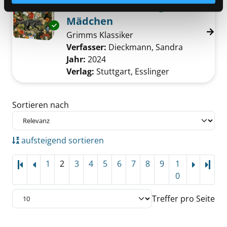
Märchen von mutigen
Mädchen
Exemplar-Details von Märchen von mutigen
Grimms Klassiker
Verfasser:
Dieckmann, Sandra
Suche nach
Jahr:
2024
Verlag:
Stuttgart, Esslinger
Zu den Suchfiltern springen
Sortieren nach
aufsteigend sortieren
1
2
3
4
5
6
7
8
9
1
Letz
0
Treffer pro Seite