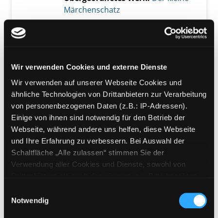
Märchenschatz
Mediengruppe:
Kinderbuch
Das Waldhaus
Suche nach diesem Verfasser
Jahr:
1996
Exemplar-Details von Das Waldhaus anzeige
Wir verwenden Cookies und externe Dienste
Verlag:
Stuttgart, Verlag Freies
Geistesleben
Wir verwenden auf unserer Webseite Cookies und
ähnliche Technologien von Drittanbietern zur Verarbeitung
Mediengruppe:
Kinderbuch
von personenbezogenen Daten (z.B.: IP-Adressen).
Dornröschen
Einige von ihnen sind notwendig für den Betrieb der
Suche nach diesem Verfasser
Jahr:
2008
Webseite, während andere uns helfen, diese Webseite
Exemplar-Details von Dornröschen anzeigen
Verlag:
Berlin, Kinderbuch
und Ihre Erfahrung zu verbessern. Bei Auswahl der
Schaltfläche „Alle zulassen“ stimmen Sie der
Verwendung aller Cookies und Dienste, sowohl von
Mediengruppe:
Kinderbuch
Drittanbietern als auch den eigenen, zu. Bitte beachten
Schneewittchen
Sie, dass bei Verwendung von Diensten und Setzen von
Einwilligungsauswahl
Jahr:
2005
Cookies von Drittanbietern, eine Verarbeitung in
Notwendig
Übergeordnetes Werk:
Der kleine
unsicheren Drittländern (Länder außerhalb des EWR