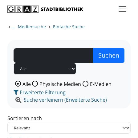
Zum Inhalt springen
Zu den Suchfiltern springen
Zur Trefferliste springen
›
...
›
Mediensuche
Einfache Suche
Wählen Sie die Medienart nach der Sie suchen wollen
Alle
Physische Medien
E-Medien
Erweiterte Filterung
Suche verfeinern (Erweiterte Suche)
Sortieren nach