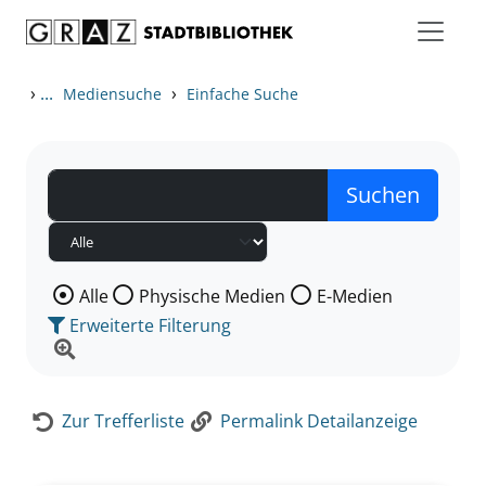
Zum Inhalt springen
Zur Detailanzeige springen
›
...
›
Mediensuche
Einfache Suche
Wählen Sie die Medienart nach der Sie suchen wollen
Alle
Physische Medien
E-Medien
Erweiterte Filterung
Zur Trefferliste
Permalink Detailanzeige