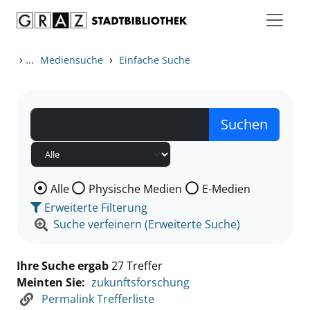
Zum Inhalt springen
Zu den Suchfiltern springen
Zur Trefferliste springen
›
...
›
Mediensuche
Einfache Suche
Wählen Sie die Medienart nach der Sie suchen wollen
Alle
Physische Medien
E-Medien
Erweiterte Filterung
Suche verfeinern (Erweiterte Suche)
Ihre Suche ergab
27 Treffer
Meinten Sie:
zukunftsforschung
Permalink Trefferliste