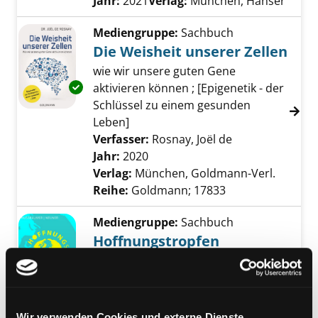
Jahr:
2021
Verlag:
München, Hanser
Mediengruppe:
Sachbuch
Die Weisheit unserer Zellen
wie wir unsere guten Gene
Exemplar-Details von Die Weisheit unserer Z
aktivieren können ; [Epigenetik - der
Schlüssel zu einem gesunden
Leben]
Verfasser:
Rosnay, Joël de
Suche nach die
Jahr:
2020
Verlag:
München, Goldmann-Verl.
Reihe:
Goldmann; 17833
Mediengruppe:
Sachbuch
Hoffnungstropfen
Verfasser:
Nussbaumer, Josef
;
Neuner, Stefan
Suche nach diesem Verfas
Exemplar-Details von Hoffnungstropfen anze
Jahr:
2017
Verlag:
Innsbruck, Studia
Wir verwenden Cookies und externe Dienste