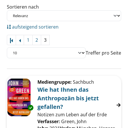
Sortieren nach
aufsteigend sortieren
1
2
3
Treffer pro Seite
Suchergebnis
Zu den Suchfiltern springen
Mediengruppe:
Sachbuch
Wie hat Ihnen das
Anthropozän bis jetzt
gefallen?
Exemplar-Details von Wie hat Ihnen das Anthr
Notizen zum Leben auf der Erde
Verfasser:
Green, John
Suche nach diesem