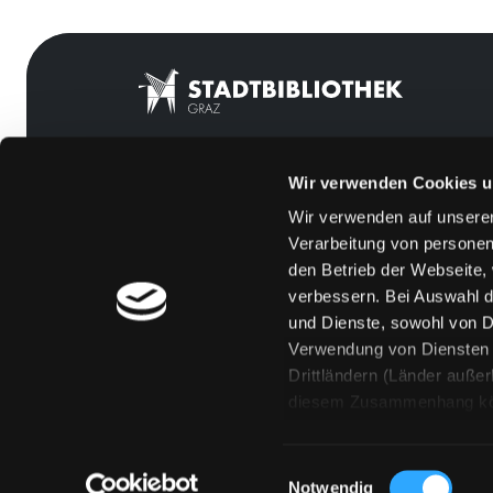
Wir verwenden Cookies u
Mitgliedschaft
Feedback
Wir verwenden auf unserer
Angebote
Kontakt
Verarbeitung von personen
LABUKA
Über uns
den Betrieb der Webseite,
verbessern. Bei Auswahl d
[kju:b]
Jobs
und Dienste, sowohl von Dr
News
Medienwunsch
Verwendung von Diensten u
Drittländern (Länder auße
Veranstaltungen
FAQs
diesem Zusammenhang könne
Standorte
Überweisungsdat
Eine Verarbeitung durch so
erteilen („Auswahl erlaube
Einwilligungsauswahl
„Details zeigen“ finden S
Notwendig