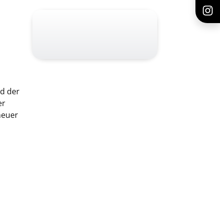
d der
er
neuer