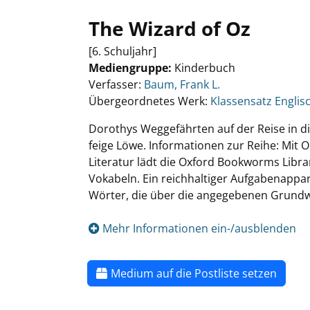
The Wizard of Oz
[6. Schuljahr]
Mediengruppe:
Kinderbuch
Verfasser:
Baum, Frank L.
Übergeordnetes Werk:
Klassensatz Englis
Dorothys Weggefährten auf der Reise in d
feige Löwe. Informationen zur Reihe: Mit 
Literatur lädt die Oxford Bookworms Librar
Vokabeln. Ein reichhaltiger Aufgabenapparat
Wörter, die über die angegebenen Grund
Mehr Informationen ein-/ausblenden
Medium auf die Postliste setzen