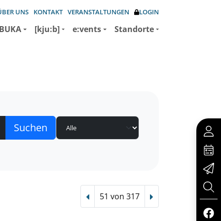
ÜBER UNS
KONTAKT
VERANSTALTUNGEN
LOGIN
BUKA
[kju:b]
e:vents
Standorte
51 von 317
Vorheriger Treffer
Nächster Treffer