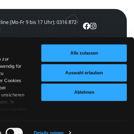
line (Mo-Fr 9 bis 17 Uhr): 0316 872-
0
ewsletter abonnieren
Alle zulassen
n zur
 keine Veranstaltung verpassen
wendig für
etzt abonnieren
Auswahl erlauben
zu
er Cookies
bei
Ablehnen
n unsicheren
ann. In
ossen werden.
Cookies
|
Impressum
|
Datenschutz
willigung
anmelden
 Punkt
 ähnlichen
g
Details zeigen