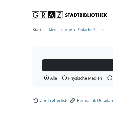
Zum Inhalt springen
Zur Detailanzeige springen
›
›
Start
Mediensuche
Einfache Suche
Wählen Sie die Medienart nach der Si
Alle
Physische Medien
Zur Trefferliste
Permalink Detailan