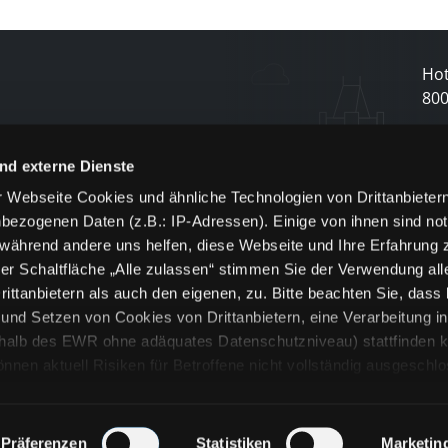
Hot
80
N
nd externe Dienste
 Webseite Cookies und ähnliche Technologien von Drittanbieter
und
bezogenen Daten (z.B.: IP-Adressen). Einige von ihnen sind not
j
 während andere uns helfen, diese Webseite und Ihre Erfahrung 
er Schaltfläche „Alle zulassen“ stimmen Sie der Verwendung all
ittanbietern als auch den eigenen, zu. Bitte beachten Sie, dass 
nd Setzen von Cookies von Drittanbietern, eine Verarbeitung i
rhalb des EWR ohne adäquates Datenschutzniveau) stattfinden k
n aktuell Risiken für Betroffene nicht vollständig ausgeschl
en
lche Cookies oder Dienste erfolgt nur, wenn Sie die jeweilige Ein
n“) oder auf die Schaltfläche „Alle zulassen“ klicken. Unter dem
ie Erklärungen zu den verschiedenen Kategorien von Cookies und
Präferenzen
Statistiken
Marketin