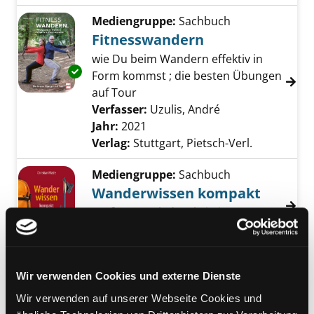
Mediengruppe:
Sachbuch
Fitnesswandern
wie Du beim Wandern effektiv in
Exemplar-Details von Fitnesswandern anzeig
Form kommst ; die besten Übungen
auf Tour
Verfasser:
Uzulis, André
Suche nach diese
Jahr:
2021
Verlag:
Stuttgart, Pietsch-Verl.
Mediengruppe:
Sachbuch
Wanderwissen kompakt
Verfasser:
Hlade, Christian
Suche nach di
Exemplar-Details von Wanderwissen kompak
Jahr:
2021
Verlag:
Wien, Braumüller
Mediengruppe:
Sachbuch
Wir verwenden Cookies und externe Dienste
Die schönsten Almen
Wir verwenden auf unserer Webseite Cookies und
Österreichs
Exemplar-Details von Die schönsten Almen Ö