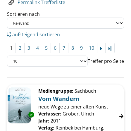
Permalink Trefferliste
Sortieren nach
aufsteigend sortieren
1
2
3
4
5
6
7
8
9
10
Letzte Se
Treffer pro Seite
Suchergebnis
Zu den Suchfiltern springen
Mediengruppe:
Sachbuch
Vom Wandern
neue Wege zu einer alten Kunst
Verfasser:
Grober, Ulrich
Suche nach dies
Exemplar-Details von Vom Wandern anzeige
Jahr:
2011
Verlag:
Reinbek bei Hamburg,