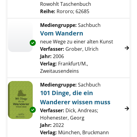
Rowohlt Taschenbuch
Reihe:
Rororo; 62685
Mediengruppe:
Sachbuch
Vom Wandern
neue Wege zu einer alten Kunst
Exemplar-Details von Vom Wandern anzeige
Verfasser:
Grober, Ulrich
Suche nach dies
Jahr:
2006
Verlag:
Frankfurt/M.,
Zweitausendeins
Mediengruppe:
Sachbuch
101 Dinge, die ein
Wanderer wissen muss
Exemplar-Details von 101 Dinge, die ein Wa
Verfasser:
Dick, Andreas
;
Hohenester, Georg
Suche nach diesem Ve
Jahr:
2022
Verlag:
München, Bruckmann