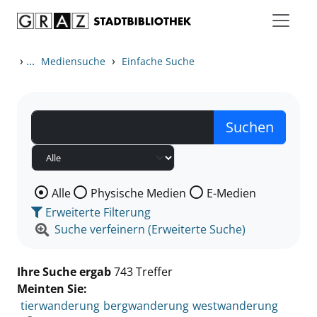
Zum Inhalt springen
Zu den Suchfiltern springen
Zur Trefferliste springen
›
...
›
Mediensuche
Einfache Suche
Wählen Sie die Medienart nach der Sie suchen wollen
Alle
Physische Medien
E-Medien
Erweiterte Filterung
Suche verfeinern (Erweiterte Suche)
Ihre Suche ergab
743 Treffer
Meinten Sie:
tierwanderung
bergwanderung
westwanderung