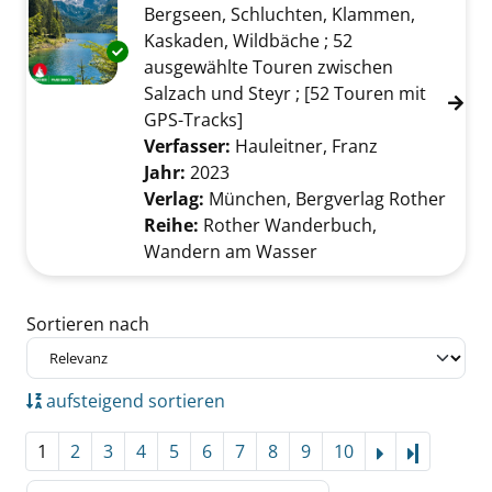
Bergseen, Schluchten, Klammen,
Kaskaden, Wildbäche ; 52
Exemplar-Details von Salzkammergut anzeig
ausgewählte Touren zwischen
Salzach und Steyr ; [52 Touren mit
GPS-Tracks]
Verfasser:
Hauleitner, Franz
Suche nach d
Jahr:
2023
Verlag:
München, Bergverlag Rother
Reihe:
Rother Wanderbuch,
Wandern am Wasser
Zu den Suchfiltern springen
Sortieren nach
aufsteigend sortieren
1
2
3
4
5
6
7
8
9
10
Letzte Se