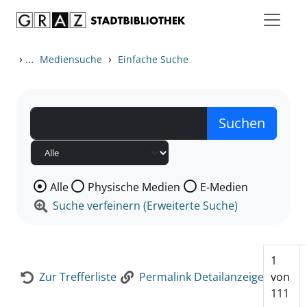
Zum Inhalt springen
Zur Detailanzeige springen
›
...
›
Mediensuche
Einfache Suche
Wählen Sie die Medienart nach der Sie suchen wollen
Alle
Physische Medien
E-Medien
Suche verfeinern (Erweiterte Suche)
1
Zur Trefferliste
Permalink Detailanzeige
von
111