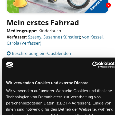
Mein erstes Fahrrad
Mediengruppe:
Kinderbuch
Verfasser:
Suche nach diesem Verfasser
Szesny, Susanne (Künstler)
;
von Kessel,
Carola (Verfasser)
Beschreibung ein-/ausblenden
Mehr Informationen ein-/ausblenden
Wir verwenden Cookies und externe Dienste
Exemplare
Wir verwenden auf unserer Webseite Cookies und ähnliche
Technologien von Drittanbietern zur Verarbeitung von
Zweigstelle:
Nord - Geidorf
personenbezogenen Daten (z.B.: IP-Adressen). Einige von
Signatur:
JD.JV MEI
ihnen sind notwendig für den Betrieb der Webseite, während