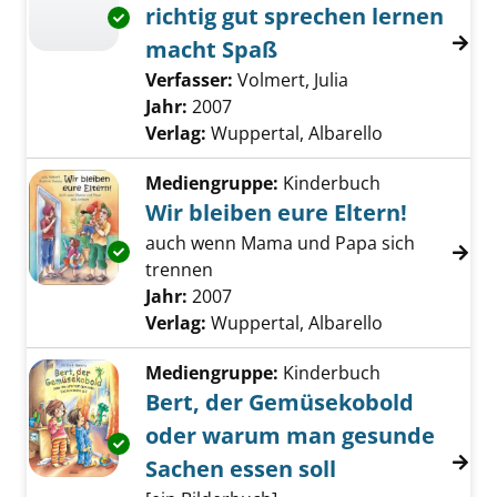
richtig gut sprechen lernen
Exemplar-Details von Der Zauberrabe oder r
macht Spaß
Verfasser:
Volmert, Julia
Suche nach diese
Jahr:
2007
Verlag:
Wuppertal, Albarello
Mediengruppe:
Kinderbuch
Wir bleiben eure Eltern!
auch wenn Mama und Papa sich
Exemplar-Details von Wir bleiben eure Eltern
trennen
Suche nach diesem Verfasser
Jahr:
2007
Verlag:
Wuppertal, Albarello
Mediengruppe:
Kinderbuch
Bert, der Gemüsekobold
oder warum man gesunde
Exemplar-Details von Bert, der Gemüsekobo
Sachen essen soll