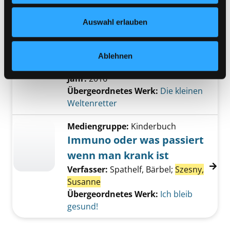
der Gefühle
Nähere Informationen finden Sie in unserer
Datenschutzerklärung
und in unserem
Impressum
.
Auswahl erlauben
Mediengruppe:
Kinderbuch
Der kleine Umweltschreck
oder Wie man ganz einfach Energie
Ablehnen
und Wasser sparen kann
Jahr:
2016
Übergeordnetes Werk:
Die kleinen
Weltenretter
Mediengruppe:
Kinderbuch
Immuno oder was passiert
wenn man krank ist
Verfasser:
Spathelf, Bärbel
;
Szesny,
Susanne
Übergeordnetes Werk:
Ich bleib
gesund!