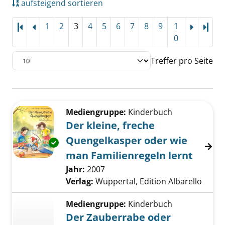
aufsteigend sortieren
1
2
3
4
5
6
7
8
9
1
Letz
0
Treffer pro Seite
Suchergebnis
Zu den Suchfiltern springen
Mediengruppe:
Kinderbuch
Der kleine, freche
Quengelkasper oder wie
Exemplar-Details von Der kleine, freche Que
man Familienregeln lernt
Suche nach diesem Verfasser
Jahr:
2007
Verlag:
Wuppertal, Edition Albarello
Mediengruppe:
Kinderbuch
Der Zauberrabe oder