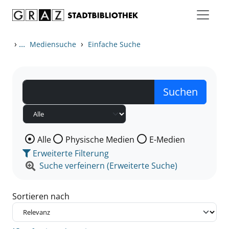
Zum Inhalt springen
Zu den Suchfiltern springen
Zur Trefferliste springen
›
...
›
Mediensuche
Einfache Suche
Wählen Sie die Medienart nach der Sie suchen wollen
Alle
Physische Medien
E-Medien
Erweiterte Filterung
Suche verfeinern (Erweiterte Suche)
Sortieren nach