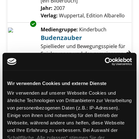
[ein Bilderbuch]
Suche nach diesem Verfasser
Jahr:
2007
Verlag:
Wuppertal, Edition Albarello
Exemplar-Details von Budenzauber anzeigen
Mediengruppe:
Kinderbuch
Budenzauber
Spiellieder und Bewegungsspiele für
Spielgruppen und das gemeinsame
Spiel zu Hause
Suche nach diesem Verfasser
Jahr:
2005
Verlag:
Münster, Ökotopia
Wir verwenden Cookies und externe Dienste
Mediengruppe:
Kinderbuch
Wir verwenden auf unserer Webseite Cookies und
Clown Kallis fröhlicher
ähnliche Technologien von Drittanbietern zur Verarbeitung
Sprachzirkus
von personenbezogenen Daten (z.B.: IP-Adressen).
Exemplar-Details von Clown Kallis fröhlicher
ein Mitmach-Bilderbuch zur
Einige von ihnen sind notwendig für den Betrieb der
Sprachförderung
Webseite, während andere uns helfen, diese Webseite
Suche nach diesem Verfasser
Jahr:
2011
Verlag:
Haan, Albarello
und Ihre Erfahrung zu verbessern. Bei Auswahl der
Schaltfläche „Alle zulassen“ stimmen Sie der