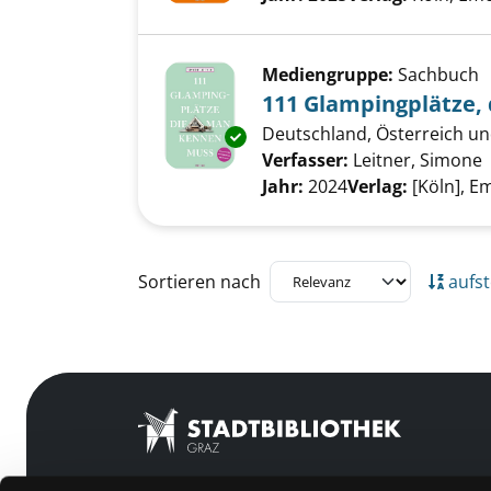
Mediengruppe:
Sachbuch
111 Glampingplätze,
Deutschland, Österreich un
Exemplar-Details von 111 Gla
Verfasser:
Leitner, Simone
Jahr:
2024
Verlag:
[Köln], E
Zu den Suchfiltern springen
Sortieren nach
aufst