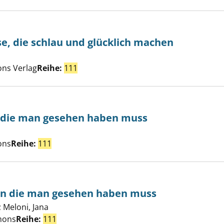
se, die schlau und glücklich machen
Suche nach diesem Verfasser
liche Impulse, die schlau und glücklich machen anzeigen
ons Verlag
Reihe:
111
g, die man gesehen haben muss
che nach diesem Verfasser
 in Salzburg, die man gesehen haben muss anzeigen
ons
Reihe:
111
ien die man gesehen haben muss
;
Meloni, Jana
Suche nach diesem Verfasser
 auf Sardinien die man gesehen haben muss anzeigen
mons
Reihe:
111