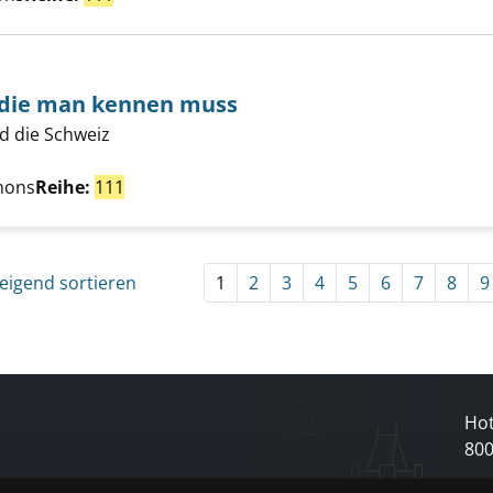
 die man kennen muss
d die Schweiz
mpingplätze, die man kennen muss anzeigen
Suche nach diesem Verfasser
mons
Reihe:
111
eigend sortieren
1
2
3
4
5
6
7
8
9
Hot
80