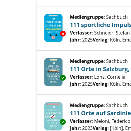
Mediengruppe:
Sachbuch
111 sportliche Impul
Verfasser:
Schneier, Stefan
Exemplar-Details von 111 sport
Jahr:
2025
Verlag:
Köln, Em
Mediengruppe:
Sachbuch
111 Orte in Salzbur
Verfasser:
Lohs, Cornelia
Su
Exemplar-Details von 111 Orte
Jahr:
2025
Verlag:
Köln, Em
Mediengruppe:
Sachbuch
111 Orte auf Sardin
Verfasser:
Meloni, Federico
Exemplar-Details von 111 Orte
Jahr:
2023
Verlag:
[Köln], E