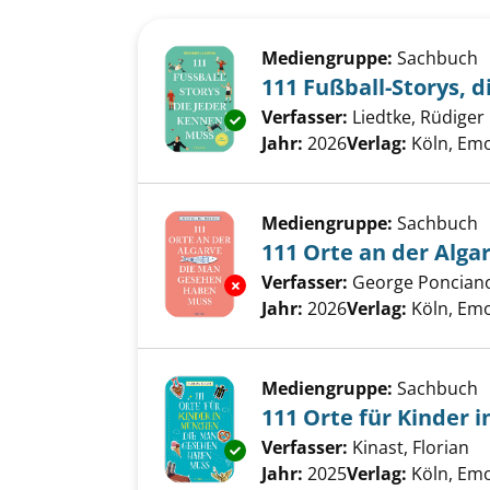
Suchergebnis
Zu den Suchfiltern springen
Mediengruppe:
Sachbuch
111 Fußball-Storys, 
Verfasser:
Liedtke, Rüdiger
Exemplar-Details von 111 Fußb
Jahr:
2026
Verlag:
Köln, Em
Mediengruppe:
Sachbuch
111 Orte an der Alg
Verfasser:
George Ponciano
Exemplar-Details von 111 Orte
Jahr:
2026
Verlag:
Köln, Em
Mediengruppe:
Sachbuch
111 Orte für Kinder
Verfasser:
Kinast, Florian
Su
Exemplar-Details von 111 Orte
Jahr:
2025
Verlag:
Köln, Em