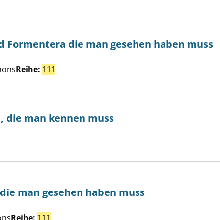
und Formentera die man gesehen haben muss
Suche nach diesem Verfasser
e auf Ibiza und Formentera die man gesehen haben muss an
mons
Reihe:
111
en, die man kennen muss
he nach diesem Verfasser
iche Pflanzen, die man kennen muss anzeigen
, die man gesehen haben muss
he nach diesem Verfasser
e in Namibia, die man gesehen haben muss anzeigen
ons
Reihe:
111