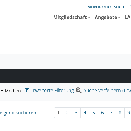
MEIN KONTO
SUCHE
Mitgliedschaft
Angebote
LA
e suchen wollen.
Erweiterte Filterung
Suche verfeinern (Erw
E-Medien
eigend sortieren
1
2
3
4
5
6
7
8
9