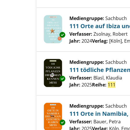
Mediengruppe:
Sachbuch
111 Orte auf Ibiza 
Verfasser:
Zsolnay, Robert
Exemplar-Details von 111 Ort
Jahr:
2024
Verlag:
[Köln], E
Mediengruppe:
Sachbuch
111 tödliche Pflanz
Verfasser:
Blasl, Klaudia
Suc
Exemplar-Details von 111 tödl
Jahr:
2025
Reihe:
111
Mediengruppe:
Sachbuch
111 Orte in Namibia
Verfasser:
Bauer, Petra
Suc
Exemplar-Details von 111 Ort
Jahr:
2025
Verlag:
Köln, Em