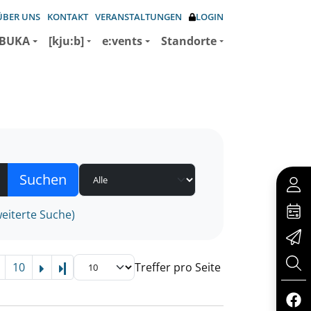
ÜBER UNS
KONTAKT
VERANSTALTUNGEN
LOGIN
BUKA
[kju:b]
e:vents
Standorte
eiterte Suche)
10
Treffer pro Seite
Letzte Seite