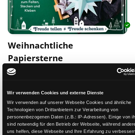
Weihnachtliche
Papiersterne
Klassiker und neue Varianten zum Falten, Stecken
und Kleben
Mediengruppe:
Sachbuch
Verfasser:
Suche nach diesem Verfasser
Pypke, Susanne
Wir verwenden Cookies und externe Dienste
Beschreibung ein-/ausblenden
Wir verwenden auf unserer Webseite Cookies und ähnliche
Technologien von Drittanbietern zur Verarbeitung von
Mehr Informationen ein-/ausblenden
personenbezogenen Daten (z.B.: IP-Adressen). Einige von i
sind notwendig für den Betrieb der Webseite, während ander
uns helfen, diese Webseite und Ihre Erfahrung zu verbessern