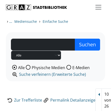
Zum Inhalt springen
Zur Detailanzeige springen
›
...
›
Mediensuche
Einfache Suche
Wählen Sie die Medienart nach der Sie suchen wollen
Alle
Physische Medien
E-Medien
Suche verfeinern (Erweiterte Suche)
10
Vorhe
Zur Trefferliste
Permalink Detailanzeige
vo
26