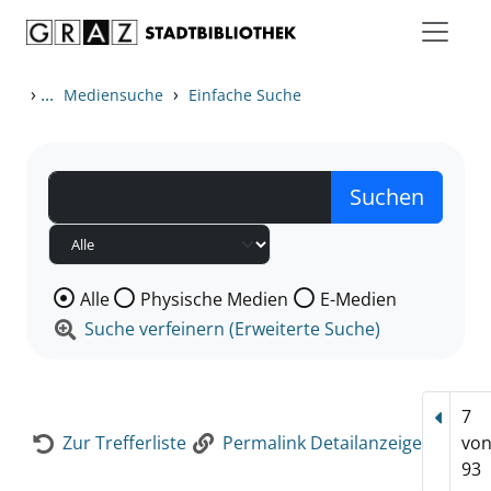
Zum Inhalt springen
Zur Detailanzeige springen
›
...
›
Mediensuche
Einfache Suche
Wählen Sie die Medienart nach der Sie suchen wollen
Alle
Physische Medien
E-Medien
Suche verfeinern (Erweiterte Suche)
7
Vorhe
Zur Trefferliste
Permalink Detailanzeige
vo
93