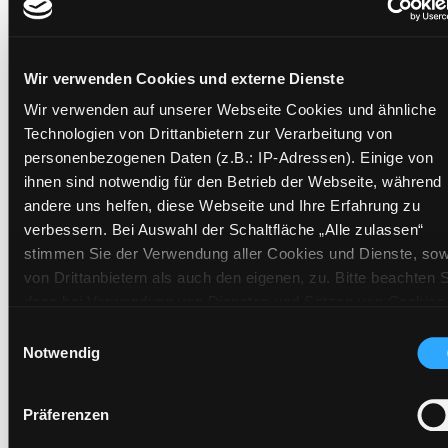
Mehr Informationen ein-/ausblenden
Wir verwenden Cookies und externe Dienste
Exemplare
Wir verwenden auf unserer Webseite Cookies und ähnliche
Technologien von Drittanbietern zur Verarbeitung von
Zweigstelle:
Nord - Geidorf
personenbezogenen Daten (z.B.: IP-Adressen). Einige von
Signatur:
DR WOO
ihnen sind notwendig für den Betrieb der Webseite, während
Standort 2:
Ausleihe
andere uns helfen, diese Webseite und Ihre Erfahrung zu
Status:
Verfügbar
verbessern. Bei Auswahl der Schaltfläche „Alle zulassen“
stimmen Sie der Verwendung aller Cookies und Dienste, sow
Vorbestellungen:
0
von Drittanbietern als auch den eigenen, zu. Bitte beachten S
Mediengruppe:
Belletristik
dass bei Verwendung von Diensten und Setzen von Cookies
Frist:
von Drittanbietern, eine Verarbeitung in unsicheren Drittlände
Einwilligungsauswahl
Barcode:
2008SB00704
(Länder außerhalb des EWR ohne adäquates
Notwendig
Standort 3:
Datenschutzniveau) stattfinden kann. In diesem Zusammen
können aktuell Risiken für Betroffene nicht vollständig
Präferenzen
ausgeschlossen werden. Eine Verarbeitung durch solche
Cookies oder Dienste erfolgt nur, wenn Sie die jeweilige