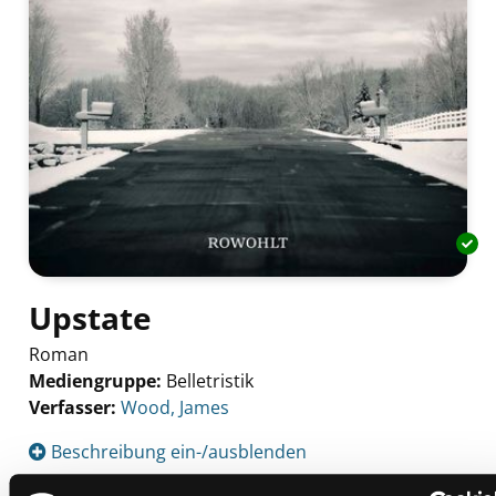
Upstate
Roman
Mediengruppe:
Belletristik
Verfasser:
Suche nach diesem Verfasser
Wood, James
Beschreibung ein-/ausblenden