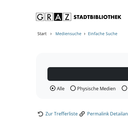
Zum Inhalt springen
Zur Detailanzeige springen
›
›
Start
Mediensuche
Einfache Suche
Wählen Sie die Medienart nach der Si
Alle
Physische Medien
Zur Trefferliste
Permalink Detailan