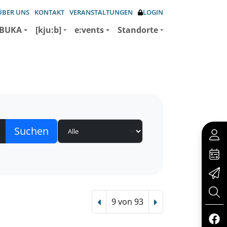
ÜBER UNS
KONTAKT
VERANSTALTUNGEN
LOGIN
BUKA
[kju:b]
e:vents
Standorte
9 von 93
Vorheriger Treffer
Nächster Treffer