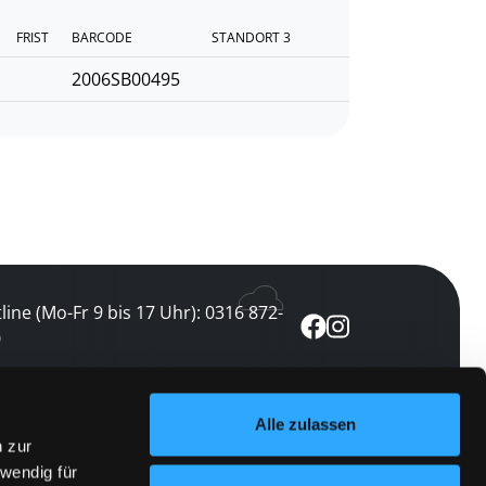
FRIST
BARCODE
STANDORT 3
2006SB00495
line (Mo-Fr 9 bis 17 Uhr): 0316 872-
0
ewsletter abonnieren
Alle zulassen
n zur
 keine Veranstaltung verpassen
wendig für