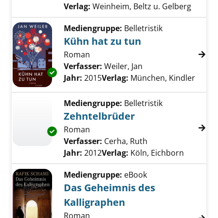
Verlag:
Weinheim, Beltz u. Gelberg
Mediengruppe:
Belletristik
Kühn hat zu tun
Roman
Verfasser:
Weiler, Jan
Suche nach diesem 
Exemplar-Details von Kühn hat zu tun anzeig
Jahr:
2015
Verlag:
München, Kindler
Mediengruppe:
Belletristik
Zehntelbrüder
Roman
Exemplar-Details von Zehntelbrüder anzeige
Verfasser:
Cerha, Ruth
Suche nach diesem
Jahr:
2012
Verlag:
Köln, Eichborn
Mediengruppe:
eBook
Das Geheimnis des
Kalligraphen
Roman