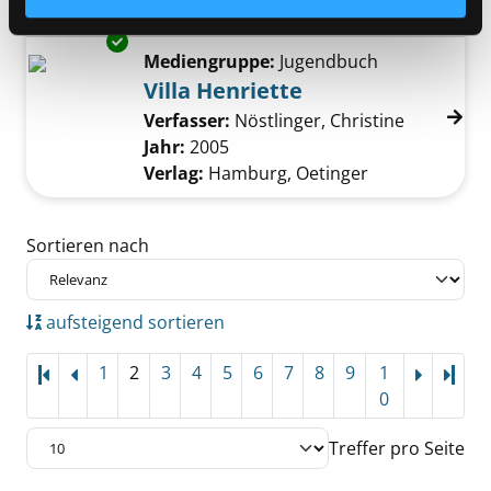
Verlag:
München, Droemer
Exemplar-Details von Villa Henriette anzeige
Mediengruppe:
Jugendbuch
Villa Henriette
Verfasser:
Nöstlinger, Christine
Suche nac
Jahr:
2005
Verlag:
Hamburg, Oetinger
Zu den Suchfiltern springen
Sortieren nach
aufsteigend sortieren
1
2
3
4
5
6
7
8
9
1
Letz
0
Treffer pro Seite