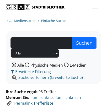
Zum Inhalt springen
Zu den Suchfiltern springen
Zur Trefferliste springen
›
...
›
Mediensuche
Einfache Suche
Wählen Sie die Medienart nach der Sie suchen wollen
Alle
Physische Medien
E-Medien
Erweiterte Filterung
Suche verfeinern (Erweiterte Suche)
Ihre Suche ergab
93 Treffer
Meinten Sie:
familienkrise
familienkrisen
Permalink Trefferliste