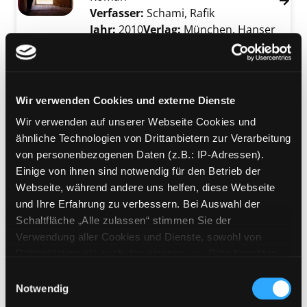
Verfasser:
Schami, Rafik
Suche nach diese
Jahr:
2010
Verlag:
München, Hanser
Vorbestellbar:
Ja
Nein
Voraussichtlich entliehen bis:
Mediengruppe:
Kinderbuch
Wir verwenden Cookies und externe Dienste
Exemplar-Details von Sarah und die Wolke a
Sarah und die Wolke
Wir verwenden auf unserer Webseite Cookies und
Verfasser:
Kronabitter, Erika
Suche nach d
ähnliche Technologien von Drittanbietern zur Verarbeitung
Jahr:
2010
von personenbezogenen Daten (z.B.: IP-Adressen).
Verlag:
Wien, Edition Art Science
Einige von ihnen sind notwendig für den Betrieb der
Webseite, während andere uns helfen, diese Webseite
Mediengruppe:
Belletristik
und Ihre Erfahrung zu verbessern. Bei Auswahl der
Cleo
Schaltfläche „Alle zulassen“ stimmen Sie der
wie ich das Lachen wieder lernte
Verwendung aller Cookies und Dienste, sowohl von
Verfasser:
Brown, Helen
Suche nach diese
Drittanbietern als auch den eigenen, zu. Bitte beachten
Exemplar-Details von Cleo anzeigen
Jahr:
2010
Verlag:
Wien, Deuticke
Sie, dass bei Verwendung von Diensten und Setzen von
Einwilligungsauswahl
Cookies von Drittanbietern, eine Verarbeitung in
Notwendig
Mediengruppe:
Belletristik
unsicheren Drittländern (Länder außerhalb des EWR