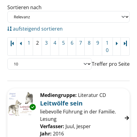
Sortieren nach
aufsteigend sortieren
1
2
3
4
5
6
7
8
9
1
Letz
0
Treffer pro Seite
Suchergebnis
Zu den Suchfiltern springen
Mediengruppe:
Literatur CD
Leitwölfe sein
Exemplar-Details von Leitwölfe sein anzeigen
liebevolle Führung in der Familie.
Lesung
Verfasser:
Juul, Jesper
Suche nach diesem 
Jahr:
2016