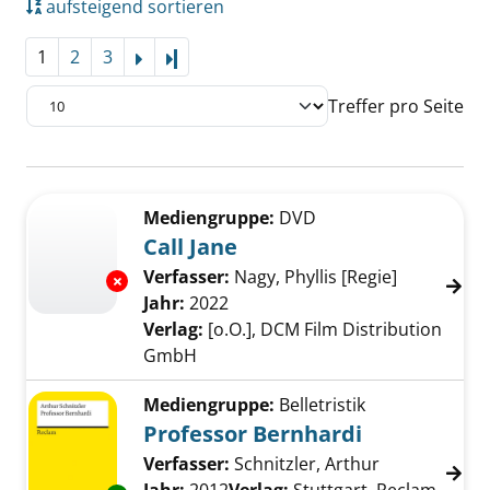
aufsteigend sortieren
1
2
3
Letzte Seite
Treffer pro Seite
Suchergebnis
Zu den Suchfiltern springen
Mediengruppe:
DVD
Call Jane
Verfasser:
Nagy, Phyllis [Regie]
Suche nach
Exemplar-Details von Call Jane anzeigen
Jahr:
2022
Verlag:
[o.O.], DCM Film Distribution
GmbH
Mediengruppe:
Belletristik
Professor Bernhardi
Verfasser:
Schnitzler, Arthur
Suche nach d