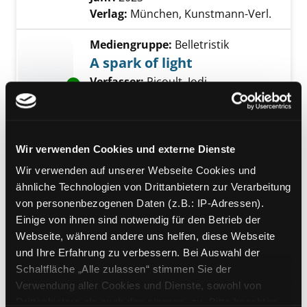
Verlag:
München, Kunstmann-Verl.
Mediengruppe:
Belletristik
A spark of light
Verfasser:
Picoult, Jodi
Suche nach diesem
Exemplar-Details von A spark of light anzeige
Jahr:
2018
Verlag:
London, Hodder a.
Stoughton
Wir verwenden Cookies und externe Dienste
Mediengruppe:
Jugendbuch
Wir verwenden auf unserer Webseite Cookies und
Rückwärts ist kein Weg
ähnliche Technologien von Drittanbietern zur Verarbeitung
Lilli, 14, schwanger
von personenbezogenen Daten (z.B.: IP-Adressen).
Verfasser:
Frey, Jana
Einige von ihnen sind notwendig für den Betrieb der
Jahr:
2006
Webseite, während andere uns helfen, diese Webseite
Übergeordnetes Werk:
Ganz schön
und Ihre Erfahrung zu verbessern. Bei Auswahl der
aufgeklärt
Schaltfläche „Alle zulassen“ stimmen Sie der
Verwendung aller Cookies und Dienste, sowohl von
Mediengruppe:
Jugendbuch
Drittanbietern als auch den eigenen, zu. Bitte beachten