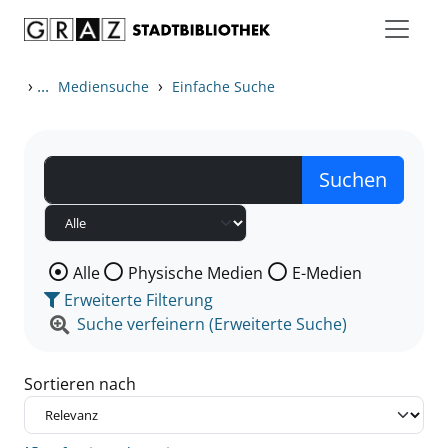
Zum Inhalt springen
Zu den Suchfiltern springen
Zur Trefferliste springen
›
...
›
Mediensuche
Einfache Suche
Wählen Sie die Medienart nach der Sie suchen wollen
Alle
Physische Medien
E-Medien
Erweiterte Filterung
Suche verfeinern (Erweiterte Suche)
Sortieren nach