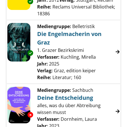
Jahr:
2012
Verlag:
Stuttgart, Reclam
Exemplar-Details von Professor Bernhardi a
Reihe:
Reclams Universal Bibliothek;
18386
Mediengruppe:
Belletristik
Die Engelmacherin von
Graz
1. Grazer Bezirkskrimi
Exemplar-Details von Die Engelmacherin von
Verfasser:
Kuchling, Mirella
Suche nach di
Jahr:
2025
Verlag:
Graz, edition keiper
Reihe:
Literatur; 160
Mediengruppe:
Sachbuch
Deine Entscheidung
alles, was du über Abtreibung
wissen musst
Exemplar-Details von Deine Entscheidung an
Verfasser:
Dornheim, Laura
Suche nach d
Jahr:
2023