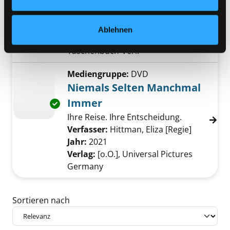
Roman
Verfasser:
Neata, Anna
Suche nach diesem
Exemplar-Details von Packerl anzeigen
Jahr:
2023
Ablehnen
Verlag:
Frankfurt/M., Ullstein
Taschenbuch-Verl.
Mediengruppe:
DVD
Niemals Selten Manchmal
Immer
Exemplar-Details von Niemals Selten Manch
Ihre Reise. Ihre Entscheidung.
Verfasser:
Hittman, Eliza [Regie]
Suche nac
Jahr:
2021
Verlag:
[o.O.], Universal Pictures
Germany
Zu den Suchfiltern springen
Sortieren nach