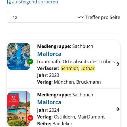
aufsteigend sortieren
Treffer pro Seite
Suchergebnis
Zu den Suchfiltern springen
Mediengruppe:
Sachbuch
Mallorca
traumhafte Orte abseits des Trubels
Exemplar-Details von Mallorca anzeigen
Verfasser:
Schmidt,
Lothar
Suche nach di
Jahr:
2023
Verlag:
München, Bruckmann
Mediengruppe:
Sachbuch
Mallorca
Suche nach diesem Verfasser
Jahr:
2024
Verlag:
Ostfildern, MairDumont
Exemplar-Details von Mallorca anzeigen
Reihe:
Baedeker