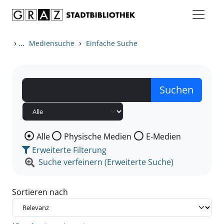
Zum Inhalt springen
Zu den Suchfiltern springen
Zur Trefferliste springen
›
...
›
Mediensuche
Einfache Suche
Wählen Sie die Medienart nach der Sie suchen wollen
Alle
Physische Medien
E-Medien
Erweiterte Filterung
Suche verfeinern (Erweiterte Suche)
Sortieren nach