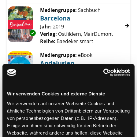
Mediengruppe:
Sachbuch
Barcelona
Suche nach diesem Verfasser
Jahr:
2019
Exemplar-Details von Barcelona anzeigen
Verlag:
Ostfildern, MairDumont
Reihe:
Baedeker smart
Mediengruppe:
eBook
Andalusien
Reisen mit Insider-Tipps
Suche nach diesem Verfasser
Jahr:
2012
Verlag:
Ostfildern, MairDumont
Reihe:
Marco Polo
Wir verwenden Cookies und externe Dienste
Vorbestellbar:
Ja
Nein
Wir verwenden auf unserer Webseite Cookies und
Voraussichtlich entliehen bis:
ähnliche Technologien von Drittanbietern zur Verarbeitung
von personenbezogenen Daten (z.B.: IP-Adressen).
Mediengruppe:
Kinderbuch
Einige von ihnen sind notwendig für den Betrieb der
Physik
Webseite, während andere uns helfen, diese Webseite