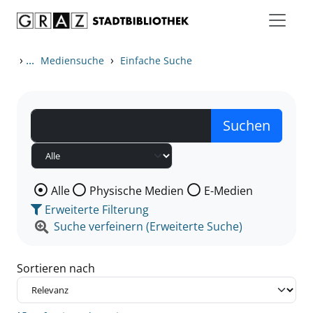
Zum Inhalt springen
Zu den Suchfiltern springen
Zur Trefferliste springen
›
...
›
Mediensuche
Einfache Suche
Wählen Sie die Medienart nach der Sie suchen wollen
Alle
Physische Medien
E-Medien
Erweiterte Filterung
Suche verfeinern (Erweiterte Suche)
Sortieren nach