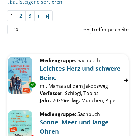
aufsteigend sortieren
1
2
3
Letzte Seite
Treffer pro Seite
Suchergebnis
Zu den Suchfiltern springen
Mediengruppe:
Sachbuch
Leichtes Herz und schwere
Beine
Exemplar-Details von Leichtes Herz und sch
mit Mama auf dem Jakobsweg
Verfasser:
Schlegl, Tobias
Suche nach die
Jahr:
2025
Verlag:
München, Piper
Mediengruppe:
Sachbuch
Sonne, Meer und lange
Ohren