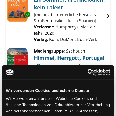
kein Talent
[meine abenteuerliche Reise als
Exemplar-Details von Ein Sommer, drei Melod
Straßenmusiker durch Spanien]
Verfasser:
Humphreys, Alastair
Suche nac
Jahr:
2020
Verlag:
Köln, DuMont Buch-Verl.
Mediengruppe:
Sachbuch
Himmel, Herrgott, Portugal
- Der portugiesische
Jakobsweg
Exemplar-Details von Himmel, Herrgott, Port
Lissabon - Porto - Santiago de
Compostela -Trilho das Areias -
Wir verwenden Cookies und externe Dienste
Caminho da Costa. 27 Tage
Abenteuer entlang der
Wir verwenden auf unserer Webseite Cookies und
portugiesischen Küste
ähnliche Technologien von Drittanbietern zur Verarbeitung
Verfasser:
Hirschler, Herbert
Suche nach 
von personenbezogenen Daten (z.B.: IP-Adressen).