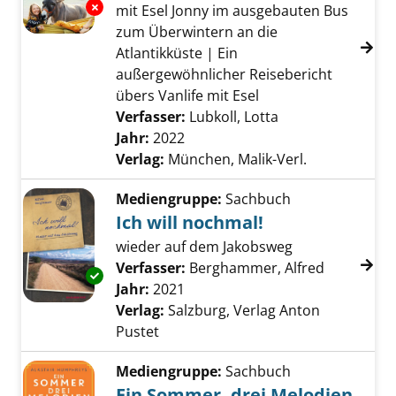
Exemplar-Details von Sonne, Meer und lange
mit Esel Jonny im ausgebauten Bus
zum Überwintern an die
Atlantikküste | Ein
außergewöhnlicher Reisebericht
übers Vanlife mit Esel
Verfasser:
Lubkoll, Lotta
Suche nach diese
Jahr:
2022
Verlag:
München, Malik-Verl.
Mediengruppe:
Sachbuch
Ich will nochmal!
wieder auf dem Jakobsweg
Verfasser:
Berghammer, Alfred
Suche nac
Exemplar-Details von Ich will nochmal! anzei
Jahr:
2021
Verlag:
Salzburg, Verlag Anton
Pustet
Mediengruppe:
Sachbuch
Ein Sommer, drei Melodien,