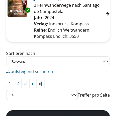
3 Fernwanderwege nach Santiago
Exemplar-Details von Jakobswege anzeigen
de Compostela
Suche nach diesem Verfasser
Jahr:
2024
Verlag:
Innsbruck, Kompass
Reihe:
Endlich Weitwandern,
Kompass Endlich; 3550
Zu den Suchfiltern springen
Sortieren nach
aufsteigend sortieren
1
2
3
Letzte Seite
Treffer pro Seite