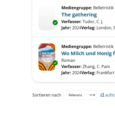
Mediengruppe:
Belletristik
The gathering
Verfasser:
Tudor, C. J.
Suche
Exemplar-Details von The gath
Jahr:
2024
Verlag:
London, 
Mediengruppe:
Belletristik
Wo Milch und Honig 
Roman
Exemplar-Details von Wo Milch
Verfasser:
Zhang, C. Pam
Su
Jahr:
2024
Verlag:
Frankfurt
Zu den Suchfiltern springen
Sortieren nach
aufst