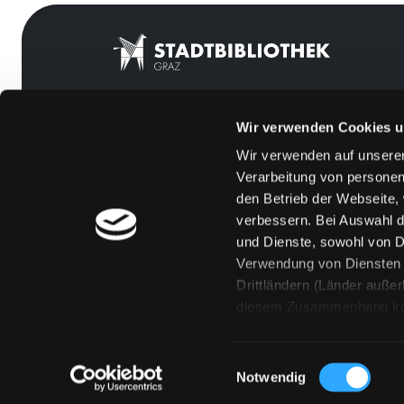
Wir verwenden Cookies u
Mitgliedschaft
Feedback
Wir verwenden auf unserer
Angebote
Kontakt
Verarbeitung von personen
LABUKA
Über uns
den Betrieb der Webseite,
verbessern. Bei Auswahl d
[kju:b]
Jobs
und Dienste, sowohl von Dr
News
Medienwunsch
Verwendung von Diensten u
Drittländern (Länder auße
Veranstaltungen
FAQs
diesem Zusammenhang könne
Standorte
Überweisungsdat
Eine Verarbeitung durch so
erteilen („Auswahl erlaube
Einwilligungsauswahl
„Details zeigen“ finden S
Notwendig
Technologien. Selbstverst