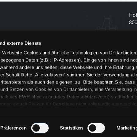
Hot
80
N
nd externe Dienste
 Webseite Cookies und ähnliche Technologien von Drittanbieter
und
bezogenen Daten (z.B.: IP-Adressen). Einige von ihnen sind not
j
 während andere uns helfen, diese Webseite und Ihre Erfahrung 
er Schaltfläche „Alle zulassen“ stimmen Sie der Verwendung all
ittanbietern als auch den eigenen, zu. Bitte beachten Sie, dass 
nd Setzen von Cookies von Drittanbietern, eine Verarbeitung i
rhalb des EWR ohne adäquates Datenschutzniveau) stattfinden k
n aktuell Risiken für Betroffene nicht vollständig ausgeschl
en
lche Cookies oder Dienste erfolgt nur, wenn Sie die jeweilige Ein
n“) oder auf die Schaltfläche „Alle zulassen“ klicken. Unter dem
ie Erklärungen zu den verschiedenen Kategorien von Cookies und
Präferenzen
Statistiken
Marketin
ändlich können Sie über unsere „Cookie-Einstellungen“ unter dem