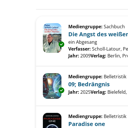
Suchergebnis
Zu den Suchfiltern springen
Mediengruppe:
Sachbuch
Die Angst des weiß
ein Abgesang
Exemplar-Details von Die Ang
Verfasser:
Scholl-Latour, P
Jahr:
2009
Verlag:
Berlin, P
Mediengruppe:
Belletristik
09; Bedrängnis
Exemplar-Details von 09; Bedr
Suche nach diesem Verfass
Jahr:
2025
Verlag:
Bielefeld,
Mediengruppe:
Belletristik
Paradise one