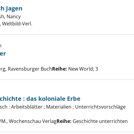
ch Jagen
sh, Nancy
Suche nach diesem Verfasser
che wird dich Jagen anzeigen
Weltbild-Verl.
h
er
he nach diesem Verfasser
nnende Messer anzeigen
rg, Ravensburger Buch
Reihe:
New World; 3
chichte : das koloniale Erbe
 in der Geschichte : das koloniale Erbe anzeigen
ch : Arbeitsblätter ; Materialien ; Unterrichtsvorschläge
nach diesem Verfasser
t/M., Wochenschau Verlag
Reihe:
Geschichte unterrichten