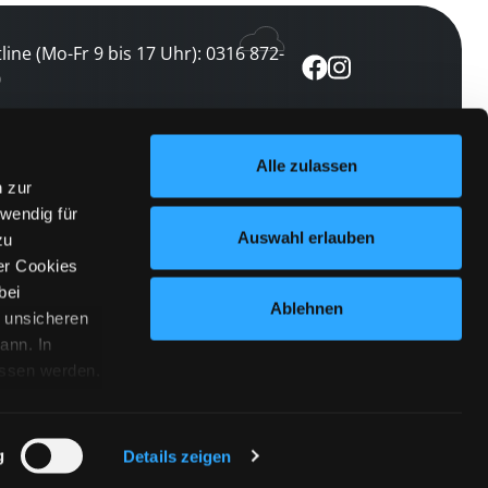
line (Mo-Fr 9 bis 17 Uhr): 0316 872-
0
ewsletter abonnieren
Alle zulassen
n zur
 keine Veranstaltung verpassen
wendig für
etzt abonnieren
Auswahl erlauben
zu
er Cookies
bei
Ablehnen
n unsicheren
ann. In
ossen werden.
Cookies
|
Impressum
|
Datenschutz
willigung
anmelden
 Punkt
 ähnlichen
g
Details zeigen
 Button links