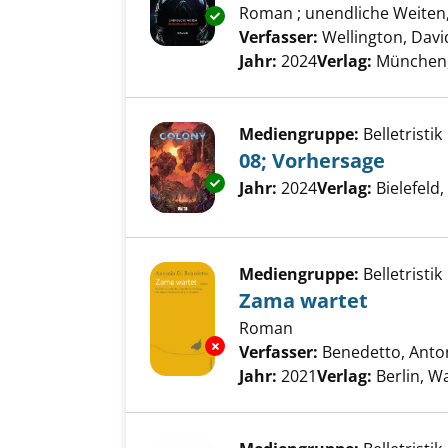
Roman ; unendliche Weiten,
Exemplar-Details von Paradise
Verfasser:
Wellington, Davi
Jahr:
2024
Verlag:
München
Mediengruppe:
Belletristik
08; Vorhersage
Exemplar-Details von 08; Vorh
Suche nach diesem Verfass
Jahr:
2024
Verlag:
Bielefeld,
Mediengruppe:
Belletristik
Zama wartet
Roman
Exemplar-Details von Zama wa
Verfasser:
Benedetto, Anton
Jahr:
2021
Verlag:
Berlin, 