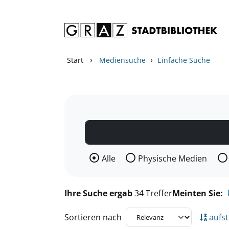
Zum Inhalt springen
Zu den Suchfiltern springen
Zur Trefferliste springen
›
›
Start
Mediensuche
Einfache Suche
Wählen Sie die Medienart nach der Si
Alle
Physische Medien
Ihre Suche ergab
34 Treffer
Meinten Sie:
Sortieren nach
aufst