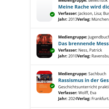
Mediengruppe:
Belletristik
Meine Rache wird di
Verfasser:
Jackson, Lisa
;
Bu
Exemplar-Details von Meine Ra
Jahr:
2013
Verlag:
München, 
Mediengruppe:
Jugendbuc
Das brennende Mess
Verfasser:
Ness, Patrick
Suc
Exemplar-Details von Das bre
Jahr:
2010
Verlag:
Ravensbu
Mediengruppe:
Sachbuch
Rassismus in der Ges
Exemplar-Details von Rassismus
Geschichtsunterricht praktis
Verfasser:
Wolff, Eva
Suche 
Jahr:
2024
Verlag:
Frankfur