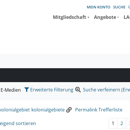
MEIN KONTO
SUCHE
Mitgliedschaft
Angebote
LA
e suchen wollen.
Erweiterte Filterung
Suche verfeinern (Erw
E-Medien
kolonialgebiet
kolonialgebiete
Permalink Trefferliste
eigend sortieren
1
2