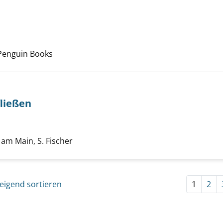
 nach diesem Verfasser
ering anzeigen
Penguin Books
fließen
 und Honig fließen anzeigen
che nach diesem Verfasser
 am Main, S. Fischer
eigend sortieren
1
2