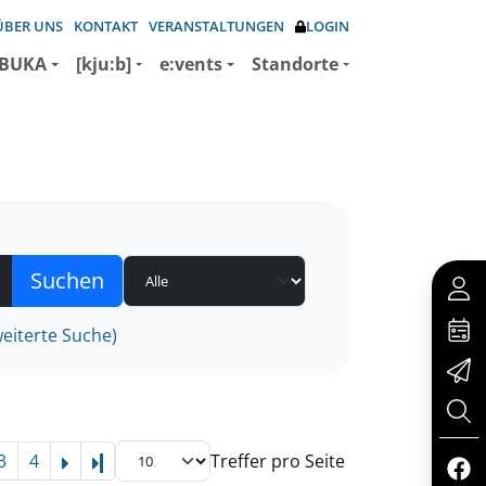
ÜBER UNS
KONTAKT
VERANSTALTUNGEN
LOGIN
BUKA
[kju:b]
e:vents
Standorte
eiterte Suche)
3
4
Treffer pro Seite
Letzte Seite