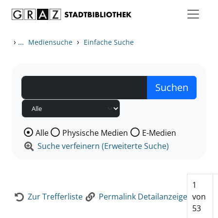
Zum Inhalt springen
Zur Detailanzeige springen
›
...
›
Mediensuche
Einfache Suche
Wählen Sie die Medienart nach der Sie suchen wollen
Alle
Physische Medien
E-Medien
Suche verfeinern (Erweiterte Suche)
1
Zur Trefferliste
Permalink Detailanzeige
von
53