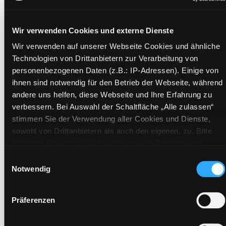
Beschreibung ein-/ausblenden
Wir verwenden Cookies und externe Dienste
Mehr Informationen ein-/ausblenden
Wir verwenden auf unserer Webseite Cookies und ähnliche
Technologien von Drittanbietern zur Verarbeitung von
personenbezogenen Daten (z.B.: IP-Adressen). Einige von
ihnen sind notwendig für den Betrieb der Webseite, während
Exemplare
andere uns helfen, diese Webseite und Ihre Erfahrung zu
verbessern. Bei Auswahl der Schaltfläche „Alle zulassen“
Zweigstelle:
Mediathek
stimmen Sie der Verwendung aller Cookies und Dienste,
Signatur:
TV.DD MAE
sowohl von Drittanbietern als auch den eigenen, zu. Bitte
Standort 2:
Ausleihe
beachten Sie, dass bei Verwendung von Diensten und
Status:
Verfügbar
Setzen von Cookies von Drittanbietern, eine Verarbeitung in
Einwilligungsauswahl
unsicheren Drittländern (Länder außerhalb des EWR ohne
Vorbestellungen:
0
Notwendig
adäquates Datenschutzniveau) stattfinden kann. In diesem
Mediengruppe:
DVD
Zusammenhang können aktuell Risiken für Betroffene nicht
Frist:
Präferenzen
vollständig ausgeschlossen werden. Eine Verarbeitung
Barcode:
1113SB01053
durch solche Cookies oder Dienste erfolgt nur, wenn Sie die