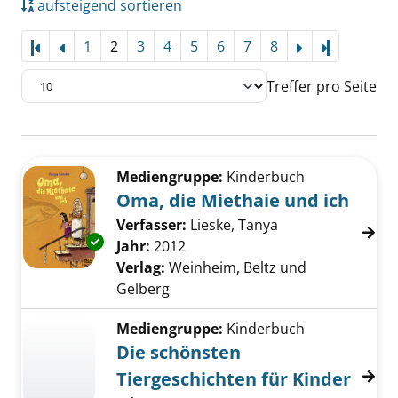
aufsteigend sortieren
1
2
3
4
5
6
7
8
Letzte Sei
Treffer pro Seite
Suchergebnis
Zu den Suchfiltern springen
Mediengruppe:
Kinderbuch
Oma, die Miethaie und ich
Verfasser:
Lieske, Tanya
Suche nach diese
Exemplar-Details von Oma, die Miethaie und 
Jahr:
2012
Verlag:
Weinheim, Beltz und
Gelberg
Mediengruppe:
Kinderbuch
Die schönsten
Tiergeschichten für Kinder