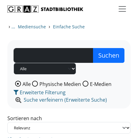
Zum Inhalt springen
Zu den Suchfiltern springen
Zur Trefferliste springen
›
...
›
Mediensuche
Einfache Suche
Wählen Sie die Medienart nach der Sie suchen wollen
Alle
Physische Medien
E-Medien
Erweiterte Filterung
Suche verfeinern (Erweiterte Suche)
Sortieren nach