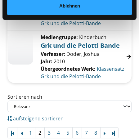
Verfasser:
Doder, Joshua
Ablehnen
Jahr:
2010
Übergeordnetes Werk:
Klassensatz:
Grk und die Pelotti-Bande
Mediengruppe:
Kinderbuch
Grk und die Pelotti Bande
Verfasser:
Doder, Joshua
Jahr:
2010
Übergeordnetes Werk:
Klassensatz:
Grk und die Pelotti-Bande
Zu den Suchfiltern springen
Sortieren nach
aufsteigend sortieren
1
2
3
4
5
6
7
8
Letzte Sei