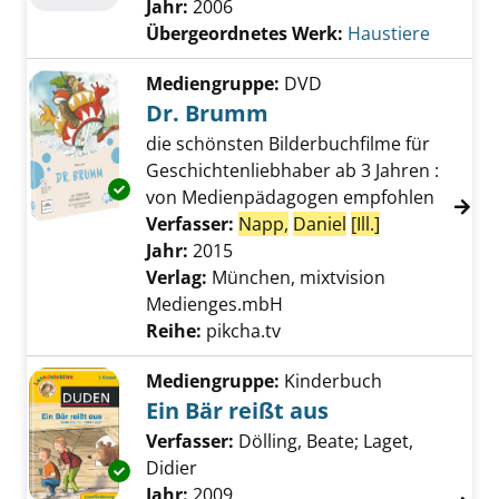
Jahr:
2006
Übergeordnetes Werk:
Haustiere
Mediengruppe:
DVD
Dr. Brumm
die schönsten Bilderbuchfilme für
Geschichtenliebhaber ab 3 Jahren :
Exemplar-Details von Dr. Brumm anzeigen
von Medienpädagogen empfohlen
Verfasser:
Napp,
Daniel
[Ill.]
Suche nach di
Jahr:
2015
Verlag:
München, mixtvision
Medienges.mbH
Reihe:
pikcha.tv
Mediengruppe:
Kinderbuch
Ein Bär reißt aus
Verfasser:
Dölling, Beate
;
Laget,
Didier
Suche nach diesem Verfasser
Exemplar-Details von Ein Bär reißt aus anzei
Jahr:
2009