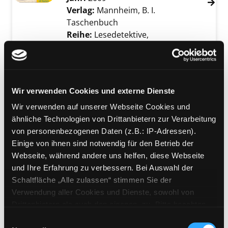
Verlag:
Mannheim, B. I.
Taschenbuch
Reihe:
Lesedetektive,
Leseförderung mit System, Duden -
Lesedetektive
Mediengruppe:
Kinderbuch
Wir verwenden Cookies und externe Dienste
Grk und die Pelotti Bande
Wir verwenden auf unserer Webseite Cookies und
Verfasser:
Doder, Joshua
ähnliche Technologien von Drittanbietern zur Verarbeitung
Jahr:
2010
von personenbezogenen Daten (z.B.: IP-Adressen).
Übergeordnetes Werk:
Klassensatz:
Einige von ihnen sind notwendig für den Betrieb der
Grk und die Pelotti-Bande
Webseite, während andere uns helfen, diese Webseite
Mediengruppe:
Kinderbuch
und Ihre Erfahrung zu verbessern. Bei Auswahl der
Grk und die Pelotti Bande
Schaltfläche „Alle zulassen“ stimmen Sie der
Verwendung aller Cookies und Dienste, sowohl von
Verfasser:
Doder, Joshua
Drittanbietern als auch den eigenen, zu. Bitte beachten
Jahr:
2010
Sie, dass bei Verwendung von Diensten und Setzen von
Übergeordnetes Werk:
Klassensatz:
Einwilligungsauswahl