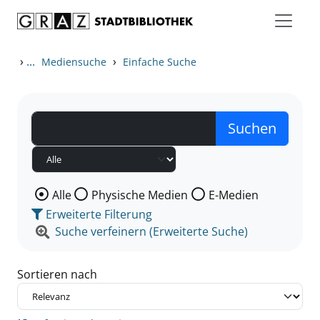
Zum Inhalt springen
Zu den Suchfiltern springen
Zur Trefferliste springen
›
...
›
Mediensuche
Einfache Suche
Wählen Sie die Medienart nach der Sie suchen wollen
Alle
Physische Medien
E-Medien
Erweiterte Filterung
Suche verfeinern (Erweiterte Suche)
Sortieren nach