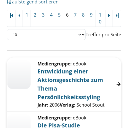
aufsteigend sortieren
1
2
3
4
5
6
7
8
9
1
Letz
0
Treffer pro Seite
Suchergebnis
Zu den Suchfiltern springen
Mediengruppe:
eBook
Entwicklung einer
Aktionsgeschichte zum
Thema
Persönlichkeitsstyling
Suche nach diesem Verfasser
Jahr:
2006
Verlag:
School Scout
Mediengruppe:
eBook
Die Pisa-Studie