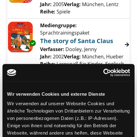
Jahr:
2005
Verlag:
München, Lentz
Reihe:
Spiele
Mediengruppe:
Sprachtrainingspaket
The story of Santa Claus
Exemplar-Details von The story of Santa Clau
Verfasser:
Dooley, Jenny
Suche nach diese
Jahr:
2002
Verlag:
München, Hueber
Reihe:
Lernspaß für Kinder, Englisch
Mediengruppe:
Unterrichtsmaterial
Das Maker-Buch für Kita
und Grundschule
Wir verwenden Cookies und externe Dienste
Verfasser:
Jammer, Juliane
;
Narr,
Wir verwenden auf unserer Webseite Cookies und
Kristin
ähnliche Technologien von Drittanbietern zur Verarbeitung
Jahr:
2018
von personenbezogenen Daten (z.B.: IP-Adressen).
Übergeordnetes Werk:
Dingebox:
Einige von ihnen sind notwendig für den Betrieb der
Makey Makey
Webseite, während andere uns helfen, diese Webseite