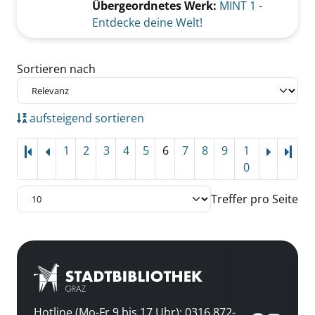
Übergeordnetes Werk:
MINT 1 -
Entdecke deine Welt!
Zu den Suchfiltern springen
Sortieren nach
aufsteigend sortieren
1
2
3
4
5
6
7
8
9
1
Letz
0
Treffer pro Seite
Hotline (Mo-Fr 9 bis 17 Uhr): 0316 872-