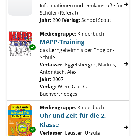
Informationen und Denkanstöße für
Schüler (Referat)
Suche nach diesem Verfasser
Jahr:
2001
Verlag:
School Scout
Mediengruppe:
Kinderbuch
MAPP-Training
Exemplar-Details von MAPP-Training anzeige
das Lerngeheimnis der Phogion-
Schule
Verfasser:
Eggetsberger, Markus
;
Antonitsch, Alex
Suche nach diesem Verfa
Jahr:
2007
Verlag:
Wien, G. u. G.
Buchvertriebges.
Mediengruppe:
Kinderbuch
Uhr und Zeit für die 2.
Klasse
Exemplar-Details von Uhr und Zeit für die 2. 
Verfasser:
Lauster, Ursula
Suche nach die