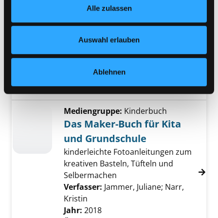
Kindergarten
Alle zulassen
jederzeit widerrufen und Ihre Einstellungen verändern.
30 Ideen für die Bildungsarbeit mit
Nähere Informationen finden Sie in unserer
4- bis 6-jährigen Kindern
Datenschutzerklärung
und in unserem
Impressum
.
Auswahl erlauben
Verfasser:
Odemarck, Maria [Verf.]
;
Schaper, Silke
Jahr:
2019
Ablehnen
Übergeordnetes Werk:
MINT 1 -
Entdecke deine Welt!
Mediengruppe:
Kinderbuch
Das Maker-Buch für Kita
und Grundschule
kinderleichte Fotoanleitungen zum
kreativen Basteln, Tüfteln und
Selbermachen
Verfasser:
Jammer, Juliane
;
Narr,
Kristin
Jahr:
2018