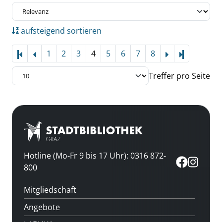
aufsteigend sortieren
1
2
3
4
5
6
7
8
Letzte Sei
Treffer pro Seite
Hotline (Mo-Fr 9 bis 17 Uhr): 0316 872-
800
Mitgliedschaft
Angebote