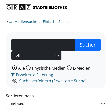
Zum Inhalt springen
Zu den Suchfiltern springen
Zur Trefferliste springen
›
...
›
Mediensuche
Einfache Suche
Wählen Sie die Medienart nach der Sie suchen wollen
Alle
Physische Medien
E-Medien
Erweiterte Filterung
Suche verfeinern (Erweiterte Suche)
Sortieren nach