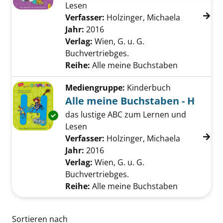
Lesen
Verfasser:
Holzinger, Michaela
Suche nach
Jahr:
2016
Verlag:
Wien, G. u. G.
Buchvertriebges.
Reihe:
Alle meine Buchstaben
Mediengruppe:
Kinderbuch
Alle meine Buchstaben - H
das lustige ABC zum Lernen und
Exemplar-Details von Alle meine Buchstaben 
Lesen
Verfasser:
Holzinger, Michaela
Suche nach
Jahr:
2016
Verlag:
Wien, G. u. G.
Buchvertriebges.
Reihe:
Alle meine Buchstaben
Zu den Suchfiltern springen
Sortieren nach