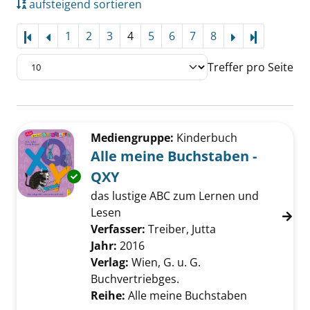
aufsteigend sortieren
1
2
3
4
5
6
7
8
Letzte Sei
Treffer pro Seite
Suchergebnis
Zu den Suchfiltern springen
Mediengruppe:
Kinderbuch
Alle meine Buchstaben -
QXY
Exemplar-Details von Alle meine Buchstaben 
das lustige ABC zum Lernen und
Lesen
Verfasser:
Treiber, Jutta
Suche nach diese
Jahr:
2016
Verlag:
Wien, G. u. G.
Buchvertriebges.
Reihe:
Alle meine Buchstaben