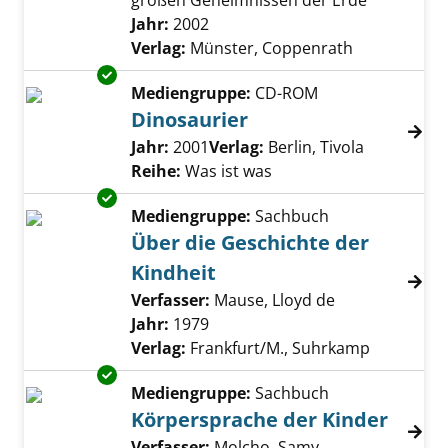
großen Geheimnissen der Erde
Suche nach diesem Verfasser
Jahr:
2002
Verlag:
Münster, Coppenrath
Exemplar-Details von Dinosaurier anzeigen
Mediengruppe:
CD-ROM
Dinosaurier
Suche nach diesem Verfasser
Jahr:
2001
Verlag:
Berlin, Tivola
Reihe:
Was ist was
Exemplar-Details von Über die Geschichte de
Mediengruppe:
Sachbuch
Über die Geschichte der
Kindheit
Verfasser:
Mause, Lloyd de
Suche nach di
Jahr:
1979
Verlag:
Frankfurt/M., Suhrkamp
Exemplar-Details von Körpersprache der Kin
Mediengruppe:
Sachbuch
Körpersprache der Kinder
Verfasser:
Molcho, Samy
Suche nach dies