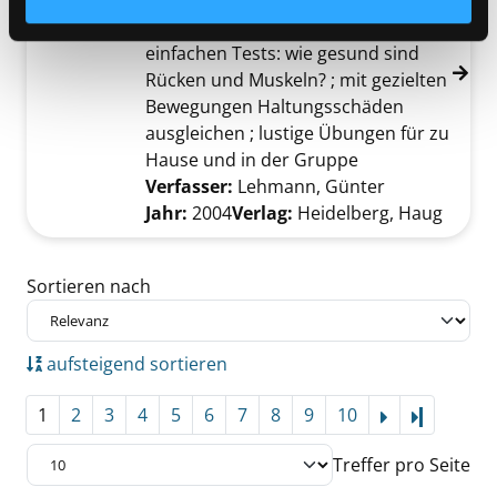
aufrecht durchs Leben ; mit 10
einfachen Tests: wie gesund sind
Rücken und Muskeln? ; mit gezielten
Bewegungen Haltungsschäden
ausgleichen ; lustige Übungen für zu
Hause und in der Gruppe
Verfasser:
Lehmann, Günter
Suche nach d
Jahr:
2004
Verlag:
Heidelberg, Haug
Zu den Suchfiltern springen
Sortieren nach
aufsteigend sortieren
1
2
3
4
5
6
7
8
9
10
Letzte Se
Treffer pro Seite