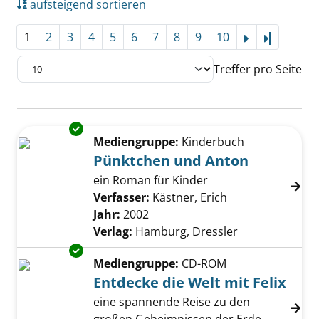
aufsteigend sortieren
1
2
3
4
5
6
7
8
9
10
Letzte Se
Treffer pro Seite
Suchergebnis
Exemplar-Details von Pünktchen und Anton 
Zu den Suchfiltern springen
Mediengruppe:
Kinderbuch
Pünktchen und Anton
ein Roman für Kinder
Verfasser:
Kästner, Erich
Suche nach dies
Jahr:
2002
Verlag:
Hamburg, Dressler
Exemplar-Details von Entdecke die Welt mit F
Mediengruppe:
CD-ROM
Entdecke die Welt mit Felix
eine spannende Reise zu den