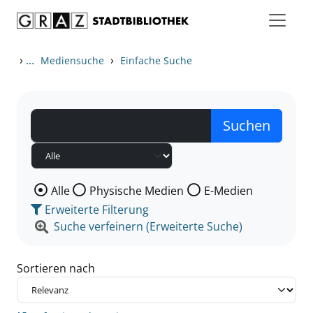
Zum Inhalt springen
Zu den Suchfiltern springen
Zur Trefferliste springen
›
...
›
Mediensuche
Einfache Suche
Wählen Sie die Medienart nach der Sie suchen wollen
Alle
Physische Medien
E-Medien
Erweiterte Filterung
Suche verfeinern (Erweiterte Suche)
Sortieren nach