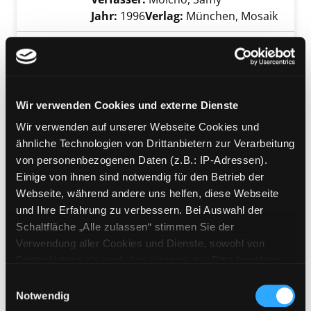
Jahr:
1996
Verlag:
München, Mosaik
Mediengruppe:
Kinderbuch
Der alte Silvester und das
Jahrkind
Exemplar-Details von Der alte Silvester und 
Suche nach diesem Verfasser
Jahr:
2011
Wir verwenden Cookies und externe Dienste
Verlag:
Stuttgart, Urachhaus
Wir verwenden auf unserer Webseite Cookies und
ähnliche Technologien von Drittanbietern zur Verarbeitung
Mediengruppe:
Kinderbuch
von personenbezogenen Daten (z.B.: IP-Adressen).
Christkind, wo bist du?
Einige von ihnen sind notwendig für den Betrieb der
Suche nach diesem Verfasser
Jahr:
2015
Webseite, während andere uns helfen, diese Webseite
Exemplar-Details von Christkind, wo bist du?
Verlag:
Wien, G. u. G.
und Ihre Erfahrung zu verbessern. Bei Auswahl der
Buchvertriebges.
Schaltfläche „Alle zulassen“ stimmen Sie der
Exemplar-Details von Kinder brauchen Grenz
Verwendung aller Cookies und Dienste, sowohl von
Mediengruppe:
Sachbuch
Drittanbietern als auch den eigenen, zu. Bitte beachten
Kinder brauchen Grenzen.
Sie, dass bei Verwendung von Diensten und Setzen von
Einwilligungsauswahl
Eltern setzen Grenzen
Cookies von Drittanbietern, eine Verarbeitung in
Notwendig
unsicheren Drittländern (Länder außerhalb des EWR