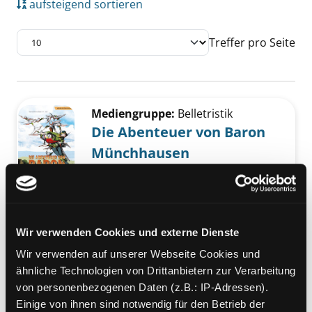
aufsteigend sortieren
Treffer pro Seite
Suchergebnis
Zu den Suchfiltern springen
Mediengruppe:
Belletristik
Die Abenteuer von Baron
Münchhausen
in Einfacher Sprache ;
Exemplar-Details von Die Abenteuer von Ba
[Volkserzählungen]
Suche nach diesem Verfasser
Jahr:
2021
Verlag:
Münster, Spaß am Lesen
Wir verwenden Cookies und externe Dienste
Verlag
Reihe:
Lesen für alle
Wir verwenden auf unserer Webseite Cookies und
ähnliche Technologien von Drittanbietern zur Verarbeitung
Mediengruppe:
Belletristik
von personenbezogenen Daten (z.B.: IP-Adressen).
In achzig Tagen um die
Einige von ihnen sind notwendig für den Betrieb der