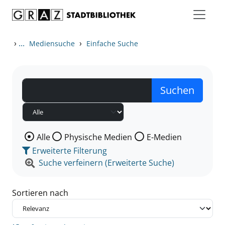
Zum Inhalt springen
Zu den Suchfiltern springen
Zur Trefferliste springen
›
...
›
Mediensuche
Einfache Suche
Wählen Sie die Medienart nach der Sie suchen wollen
Alle
Physische Medien
E-Medien
Erweiterte Filterung
Suche verfeinern (Erweiterte Suche)
Sortieren nach