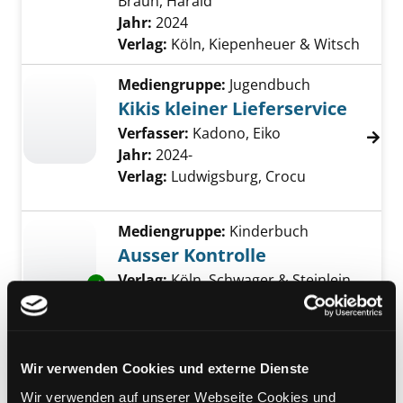
Braun, Harald
Suche nach diesem Verfass
Jahr:
2024
Verlag:
Köln, Kiepenheuer & Witsch
Mediengruppe:
Jugendbuch
Kikis kleiner Lieferservice
Verfasser:
Kadono, Eiko
Jahr:
2024-
Verlag:
Ludwigsburg, Crocu
Mediengruppe:
Kinderbuch
Ausser Kontrolle
Suche nach diesem Verfasser
Verlag:
Köln, Schwager & Steinlein
Exemplar-Details von Ausser Kontrolle anzei
Verlag
Reihe:
Toggolino, Paw Patrol -
Helfer auf vier Pfoten
Wir verwenden Cookies und externe Dienste
Mediengruppe:
Jugendbuch
Wir verwenden auf unserer Webseite Cookies und