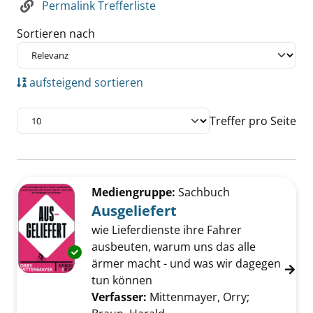
Permalink Trefferliste
Sortieren nach
aufsteigend sortieren
Treffer pro Seite
Suchergebnis
Zu den Suchfiltern springen
Mediengruppe:
Sachbuch
Ausgeliefert
wie Lieferdienste ihre Fahrer
ausbeuten, warum uns das alle
Exemplar-Details von Ausgeliefert anzeigen
ärmer macht - und was wir dagegen
tun können
Verfasser:
Mittenmayer, Orry
;