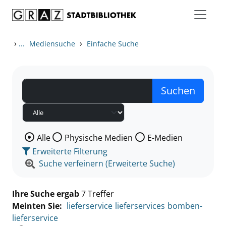
Zum Inhalt springen
Zu den Suchfiltern springen
Zur Trefferliste springen
›
...
›
Mediensuche
Einfache Suche
Wählen Sie die Medienart nach der Sie suchen wollen
Alle
Physische Medien
E-Medien
Erweiterte Filterung
Suche verfeinern (Erweiterte Suche)
Ihre Suche ergab
7 Treffer
Meinten Sie:
lieferservice
lieferservices
bomben-
lieferservice