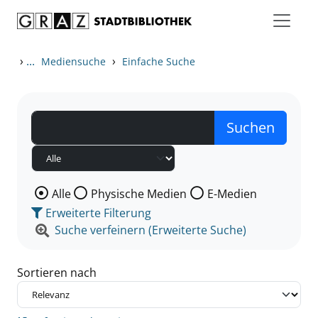
Zum Inhalt springen
Zu den Suchfiltern springen
Zur Trefferliste springen
›
...
›
Mediensuche
Einfache Suche
Wählen Sie die Medienart nach der Sie suchen wollen
Alle
Physische Medien
E-Medien
Erweiterte Filterung
Suche verfeinern (Erweiterte Suche)
Sortieren nach