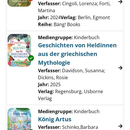
Verfasser:
Cingoli, Lorenza
;
Forti,
Martina
Suche nach diesem Verfasser
Jahr:
2024
Verlag:
Berlin, Egmont
Reihe:
Bäng! Books
Mediengruppe:
Kinderbuch
Geschichten von Heldinnen
aus der griechischen
Exemplar-Details von Geschichten von Heldi
Mythologie
Verfasser:
Davidson, Susanna
;
Dickins, Rosie
Suche nach diesem Verfasse
Jahr:
2025
Verlag:
Regensburg, Usborne
Verlag
Mediengruppe:
Kinderbuch
König Artus
Verfasser:
Schinko,Barbara
Suche nach di