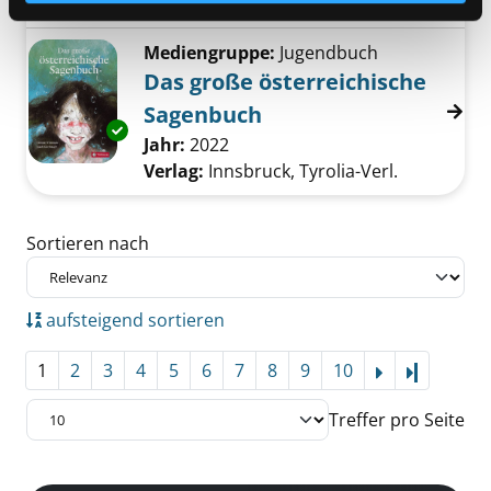
Reihe:
Sagen für Kinder
Mediengruppe:
Jugendbuch
Das große österreichische
Sagenbuch
Exemplar-Details von Das große österreichi
Suche nach diesem Verfasser
Jahr:
2022
Verlag:
Innsbruck, Tyrolia-Verl.
Zu den Suchfiltern springen
Sortieren nach
aufsteigend sortieren
1
2
3
4
5
6
7
8
9
10
Letzte Se
Treffer pro Seite