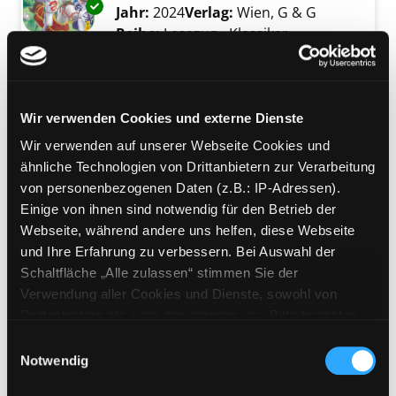
Exemplar-Details von König Artus anzeigen
Jahr:
2024
Verlag:
Wien, G & G
Reihe:
Lesezug - Klassiker
Mediengruppe:
Kinderbuch
Sagenhafte Frauen
Wir verwenden Cookies und externe Dienste
Suche nach diesem Verfasser
Jahr:
2023
Exemplar-Details von Sagenhafte Frauen anz
Verlag:
München, Dorling
Wir verwenden auf unserer Webseite Cookies und
Kindersley-Verl.
ähnliche Technologien von Drittanbietern zur Verarbeitung
von personenbezogenen Daten (z.B.: IP-Adressen).
Mediengruppe:
Kinderbuch
Einige von ihnen sind notwendig für den Betrieb der
Siegfried der Drachentöter
Webseite, während andere uns helfen, diese Webseite
Exemplar-Details von Siegfried der Drachent
nach Gustav Schwab
und Ihre Erfahrung zu verbessern. Bei Auswahl der
Suche nach diesem Verfasser
Jahr:
2023
Schaltfläche „Alle zulassen“ stimmen Sie der
Verlag:
Berlin, Kindermann
Verwendung aller Cookies und Dienste, sowohl von
Reihe:
Sagen für Kinder
Drittanbietern als auch den eigenen, zu. Bitte beachten
Sie, dass bei Verwendung von Diensten und Setzen von
Einwilligungsauswahl
Mediengruppe:
Kinderbuch
Cookies von Drittanbietern, eine Verarbeitung in
Notwendig
Der Totenkopf
unsicheren Drittländern (Länder außerhalb des EWR