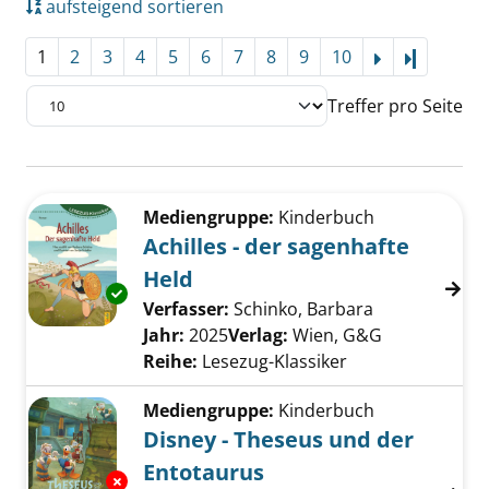
aufsteigend sortieren
1
2
3
4
5
6
7
8
9
10
Letzte Se
Treffer pro Seite
Suchergebnis
Zu den Suchfiltern springen
Mediengruppe:
Kinderbuch
Achilles - der sagenhafte
Held
Exemplar-Details von Achilles - der sagenhaf
Verfasser:
Schinko, Barbara
Suche nach d
Jahr:
2025
Verlag:
Wien, G&G
Reihe:
Lesezug-Klassiker
Mediengruppe:
Kinderbuch
Disney - Theseus und der
Entotaurus
Exemplar-Details von Disney - Theseus und d