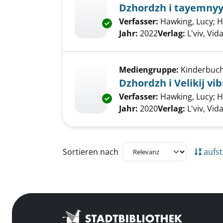
Dzhordzh i tayemnyy 
Verfasser:
Hawking, Lucy
;
H
Exemplar-Details von Dzhordzh
Jahr:
2022
Verlag:
L'viv, Vi
Mediengruppe:
Kinderbuc
Dzhordzh i Velikij vi
Verfasser:
Hawking, Lucy
;
H
Exemplar-Details von Dzhordzh 
Jahr:
2020
Verlag:
L'viv, Vi
Zu den Suchfiltern springen
Sortieren nach
aufst