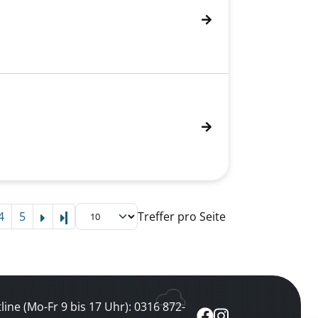
4
5
Treffer pro Seite
Letzte Seite
line (Mo-Fr 9 bis 17 Uhr): 0316 872-