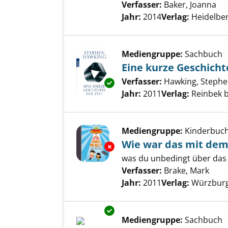
Verfasser:
Baker, Joanna
Su
Jahr:
2014
Verlag:
Heidelbe
Mediengruppe:
Sachbuch
Eine kurze Geschicht
Verfasser:
Hawking, Stephe
Exemplar-Details von Eine kurz
Jahr:
2011
Verlag:
Reinbek 
Mediengruppe:
Kinderbuc
Wie war das mit dem 
Exemplar-Details von Wie war d
was du unbedingt über das 
Verfasser:
Brake, Mark
Such
Jahr:
2011
Verlag:
Würzburg
Exemplar-Details von Die kürze
Mediengruppe:
Sachbuch