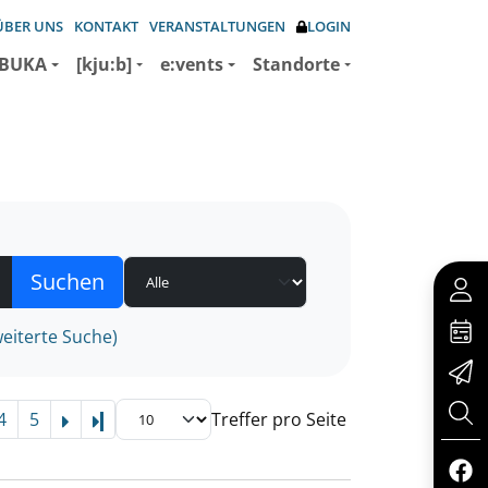
ÜBER UNS
KONTAKT
VERANSTALTUNGEN
LOGIN
BUKA
[kju:b]
e:vents
Standorte
eiterte Suche)
4
5
Treffer pro Seite
Letzte Seite