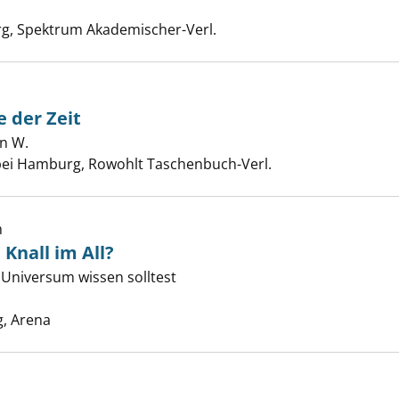
che nach diesem Verfasser
rg, Spektrum Akademischer-Verl.
e der Zeit
n W.
Suche nach diesem Verfasser
e Geschichte der Zeit anzeigen
bei Hamburg, Rowohlt Taschenbuch-Verl.
h
Knall im All?
as mit dem Knall im All? anzeigen
Universum wissen solltest
e nach diesem Verfasser
, Arena
ste Geschichte der Zeit anzeigen