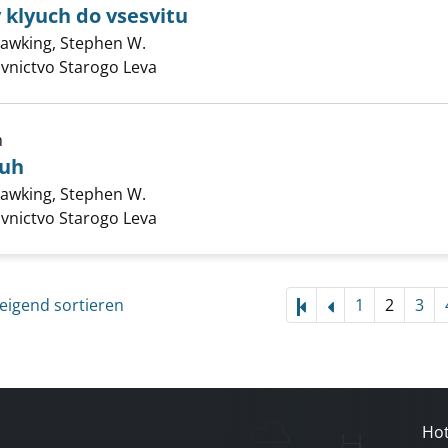
klyuch do vsesvitu
awking, Stephen W.
Suche nach diesem Verfasser
 i tayemnyy klyuch do vsesvitu anzeigen
davnictvo Starogo Leva
h
buh
awking, Stephen W.
Suche nach diesem Verfasser
i Velikij vibuh anzeigen
davnictvo Starogo Leva
eigend sortieren
1
2
3
Hot