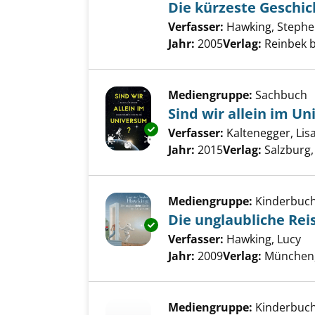
Die kürzeste Geschic
Verfasser:
Hawking, Stephe
Jahr:
2005
Verlag:
Reinbek 
Mediengruppe:
Sachbuch
Sind wir allein im U
Exemplar-Details von Sind wir 
Verfasser:
Kaltenegger, Lis
Jahr:
2015
Verlag:
Salzburg,
Mediengruppe:
Kinderbuc
Die unglaubliche Rei
Exemplar-Details von Die ungl
Verfasser:
Hawking, Lucy
Su
Jahr:
2009
Verlag:
München
Mediengruppe:
Kinderbuc