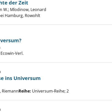
hte der Zeit
n W.
;
Mlodinow, Leonard
Suche nach diesem Verfasser
bei Hamburg, Rowohlt
niversum?
allein im Universum? anzeigen
a
Suche nach diesem Verfasser
 Ecowin-Verl.
h
se ins Universum
aubliche Reise ins Universum anzeigen
che nach diesem Verfasser
, Riemann
Reihe:
Universum-Reihe; 2
h