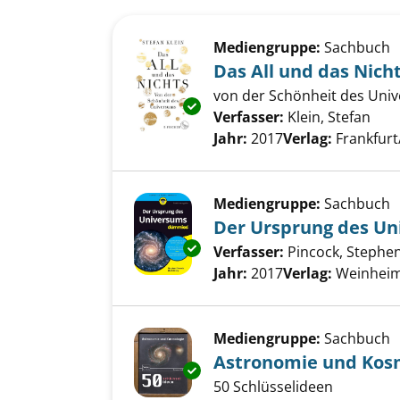
Suchergebnis
Zu den Suchfiltern springen
Mediengruppe:
Sachbuch
Das All und das Nich
von der Schönheit des Uni
Exemplar-Details von Das All u
Verfasser:
Klein, Stefan
Such
Jahr:
2017
Verlag:
Frankfurt
Mediengruppe:
Sachbuch
Der Ursprung des U
Exemplar-Details von Der Urs
Verfasser:
Pincock, Stephe
Jahr:
2017
Verlag:
Weinheim 
Mediengruppe:
Sachbuch
Astronomie und Kos
Exemplar-Details von Astrono
50 Schlüsselideen