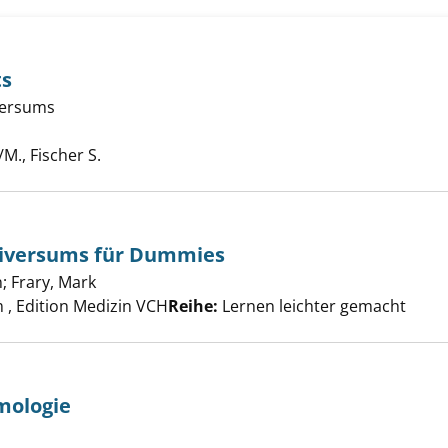
ts
versums
nd das Nichts anzeigen
e nach diesem Verfasser
/M., Fischer S.
niversums für Dummies
prung des Universums für Dummies anzeigen
n
;
Frary, Mark
Suche nach diesem Verfasser
, Edition Medizin VCH
Reihe:
Lernen leichter gemacht
mologie
mie und Kosmologie anzeigen