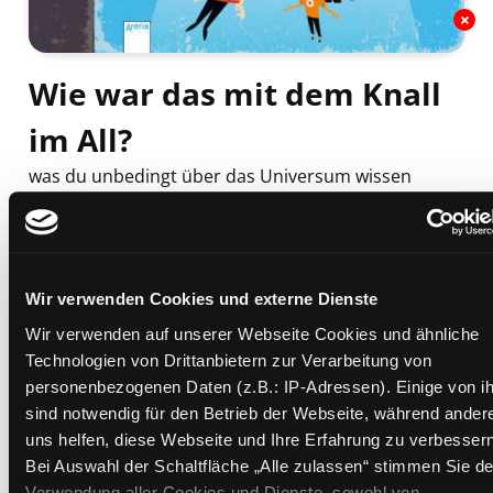
Wie war das mit dem Knall
im All?
was du unbedingt über das Universum wissen
solltest
Mediengruppe:
Kinderbuch
Verfasser:
Suche nach diesem Verfasser
Brake, Mark
Beschreibung ein-/ausblenden
Wir verwenden Cookies und externe Dienste
Wir verwenden auf unserer Webseite Cookies und ähnliche
Mehr Informationen ein-/ausblenden
Technologien von Drittanbietern zur Verarbeitung von
personenbezogenen Daten (z.B.: IP-Adressen). Einige von i
sind notwendig für den Betrieb der Webseite, während ander
uns helfen, diese Webseite und Ihre Erfahrung zu verbessern
Exemplare
Bei Auswahl der Schaltfläche „Alle zulassen“ stimmen Sie de
Verwendung aller Cookies und Dienste, sowohl von