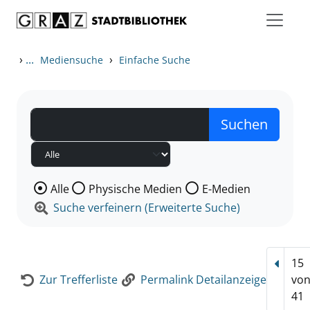
Zum Inhalt springen
Zur Detailanzeige springen
›
...
›
Mediensuche
Einfache Suche
Wählen Sie die Medienart nach der Sie suchen wollen
Alle
Physische Medien
E-Medien
Suche verfeinern (Erweiterte Suche)
15
Vorhe
Zur Trefferliste
Permalink Detailanzeige
vo
41