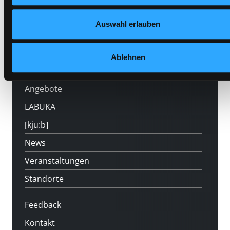
Auswahl erlauben
Hotline (Mo-Fr 9 bis 17 Uhr): 0316 872-
800
Ablehnen
Mitgliedschaft
Angebote
LABUKA
[kju:b]
News
Veranstaltungen
Standorte
Feedback
Kontakt