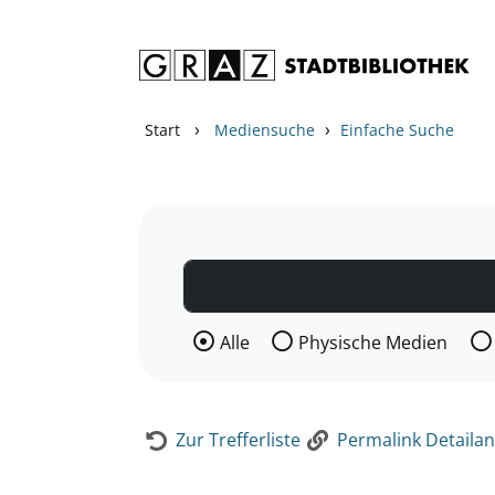
Zum Inhalt springen
Zur Detailanzeige springen
›
›
Start
Mediensuche
Einfache Suche
Wählen Sie die Medienart nach der Si
Alle
Physische Medien
Zur Trefferliste
Permalink Detailan