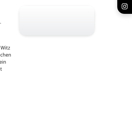
.
 Witz
ichen
ein
t