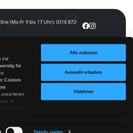
line (Mo-Fr 9 bis 17 Uhr): 0316 872-
0
ewsletter abonnieren
Alle zulassen
n zur
 keine Veranstaltung verpassen
wendig für
etzt abonnieren
Auswahl erlauben
zu
er Cookies
bei
Ablehnen
n unsicheren
ann. In
ossen werden.
Cookies
|
Impressum
|
Datenschutz
willigung
anmelden
 Punkt
 ähnlichen
g
Details zeigen