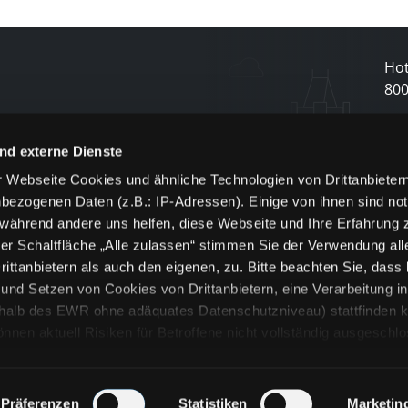
Hot
80
N
nd externe Dienste
 Webseite Cookies und ähnliche Technologien von Drittanbieter
und
bezogenen Daten (z.B.: IP-Adressen). Einige von ihnen sind not
j
 während andere uns helfen, diese Webseite und Ihre Erfahrung 
er Schaltfläche „Alle zulassen“ stimmen Sie der Verwendung all
ittanbietern als auch den eigenen, zu. Bitte beachten Sie, dass 
nd Setzen von Cookies von Drittanbietern, eine Verarbeitung i
rhalb des EWR ohne adäquates Datenschutzniveau) stattfinden k
n aktuell Risiken für Betroffene nicht vollständig ausgeschl
en
lche Cookies oder Dienste erfolgt nur, wenn Sie die jeweilige Ein
n“) oder auf die Schaltfläche „Alle zulassen“ klicken. Unter dem
ie Erklärungen zu den verschiedenen Kategorien von Cookies und
Präferenzen
Statistiken
Marketin