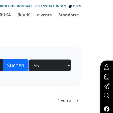
ÜBER UNS
KONTAKT
VERANSTALTUNGEN
LOGIN
BUKA
[kju:b]
e:vents
Standorte
1 von 3
Nächster Treffer