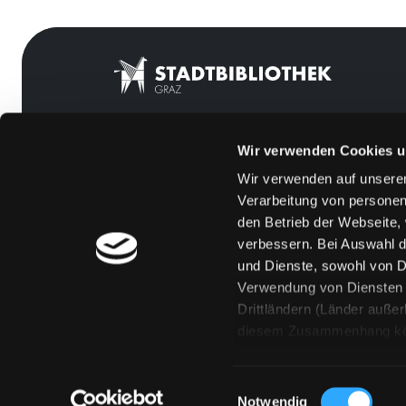
Wir verwenden Cookies u
Mitgliedschaft
Feedback
Wir verwenden auf unserer
Angebote
Kontakt
Verarbeitung von personen
LABUKA
Über uns
den Betrieb der Webseite,
verbessern. Bei Auswahl d
[kju:b]
Jobs
und Dienste, sowohl von Dr
News
Medienwunsch
Verwendung von Diensten u
Drittländern (Länder auße
Veranstaltungen
FAQs
diesem Zusammenhang könne
Standorte
Überweisungsdat
Eine Verarbeitung durch so
erteilen („Auswahl erlaube
Einwilligungsauswahl
„Details zeigen“ finden S
Notwendig