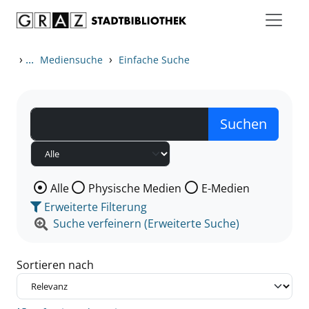
Zum Inhalt springen
Zu den Suchfiltern springen
Zur Trefferliste springen
›
...
›
Mediensuche
Einfache Suche
Wählen Sie die Medienart nach der Sie suchen wollen
Alle
Physische Medien
E-Medien
Erweiterte Filterung
Suche verfeinern (Erweiterte Suche)
Sortieren nach