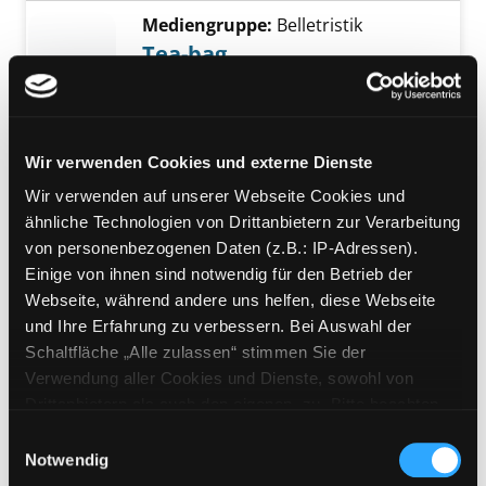
Mediengruppe:
Belletristik
Tea-bag
Roman
Exemplar-Details von Tea-bag anzeigen
Verfasser:
Mankell, Henning
Suche nach d
Jahr:
2014
Verlag:
Wien, Zsolnay
Wir verwenden Cookies und externe Dienste
Mediengruppe:
Belletristik
Wir verwenden auf unserer Webseite Cookies und
Das Haus an der Moschee
ähnliche Technologien von Drittanbietern zur Verarbeitung
Roman
von personenbezogenen Daten (z.B.: IP-Adressen).
Verfasser:
Abdolah, Kader
Suche nach die
Exemplar-Details von Das Haus an der Mosc
Einige von ihnen sind notwendig für den Betrieb der
Jahr:
2008
Verlag:
München, Ullstein
Webseite, während andere uns helfen, diese Webseite
Reihe:
List Taschenbuch; 60856
und Ihre Erfahrung zu verbessern. Bei Auswahl der
Schaltfläche „Alle zulassen“ stimmen Sie der
Mediengruppe:
Belletristik
Verwendung aller Cookies und Dienste, sowohl von
Der Schneekimono
Drittanbietern als auch den eigenen, zu. Bitte beachten
Roman
Sie, dass bei Verwendung von Diensten und Setzen von
Einwilligungsauswahl
Verfasser:
Henshaw, Mark
Suche nach die
Cookies von Drittanbietern, eine Verarbeitung in
Notwendig
Exemplar-Details von Der Schneekimono anz
Jahr:
2016
Verlag:
Berlin, Insel Verl.
unsicheren Drittländern (Länder außerhalb des EWR