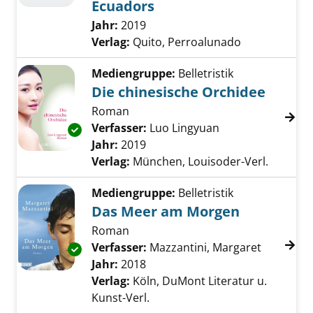
Ecuadors
Suche nach diesem Verfasser
Jahr:
2019
Verlag:
Quito, Perroalunado
Mediengruppe:
Belletristik
Die chinesische Orchidee
Roman
Verfasser:
Luo Lingyuan
Suche nach diese
Exemplar-Details von Die chinesische Orchid
Jahr:
2019
Verlag:
München, Louisoder-Verl.
Mediengruppe:
Belletristik
Das Meer am Morgen
Roman
Verfasser:
Mazzantini, Margaret
Suche nac
Exemplar-Details von Das Meer am Morgen a
Jahr:
2018
Verlag:
Köln, DuMont Literatur u.
Kunst-Verl.