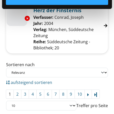
Mediengruppe:
Sachbuch
Herz der Finsternis
Verfasser:
Conrad, Joseph
Suche nach die
Exemplar-Details von Herz der Finsternis anz
Jahr:
2004
Verlag:
München, Süddeutsche
Zeitung
Reihe:
Süddeutsche Zeitung -
Bibliothek; 20
Zu den Suchfiltern springen
Sortieren nach
aufsteigend sortieren
1
2
3
4
5
6
7
8
9
10
Letzte Se
Treffer pro Seite