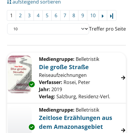
aufsteigend sortieren
1
2
3
4
5
6
7
8
9
10
Letzte Se
Treffer pro Seite
Suchergebnis
Zu den Suchfiltern springen
Mediengruppe:
Belletristik
Die große Straße
Reiseaufzeichnungen
Verfasser:
Rosei, Peter
Suche nach diesem
Exemplar-Details von Die große Straße anzei
Jahr:
2019
Verlag:
Salzburg, Residenz-Verl.
Mediengruppe:
Belletristik
Zeitlose Erzählungen aus
dem Amazonasgebiet
Exemplar-Details von Zeitlose Erzählungen