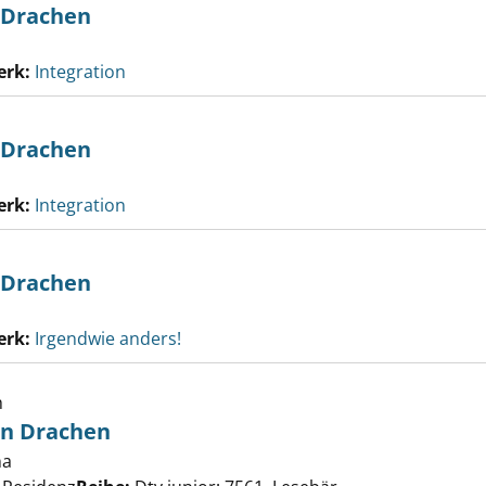
 Drachen
erk:
Integration
 Drachen
erk:
Integration
 Drachen
erk:
Irgendwie anders!
h
en Drachen
na
Suche nach diesem Verfasser
lt sich einen Drachen anzeigen