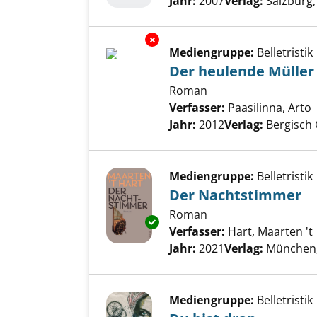
Jahr:
2007
Verlag:
Salzburg,
Exemplar-Details von Der heul
Mediengruppe:
Belletristik
Der heulende Müller
Roman
Verfasser:
Paasilinna, Arto
Jahr:
2012
Verlag:
Bergisch 
Mediengruppe:
Belletristik
Der Nachtstimmer
Roman
Exemplar-Details von Der Nac
Verfasser:
Hart, Maarten 't
Jahr:
2021
Verlag:
München, 
Mediengruppe:
Belletristik