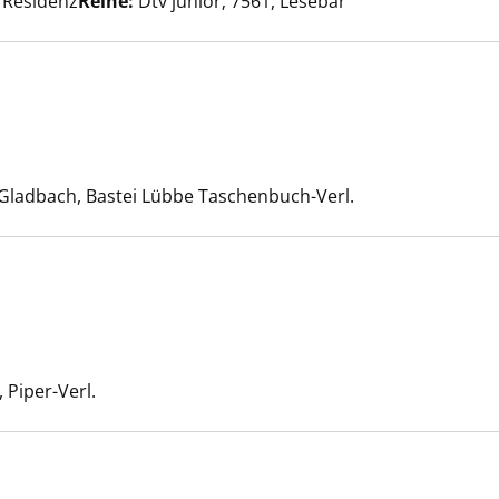
 Residenz
Reihe:
Dtv junior; 7561, Lesebär
ende Müller anzeigen
Suche nach diesem Verfasser
Gladbach, Bastei Lübbe Taschenbuch-Verl.
htstimmer anzeigen
Suche nach diesem Verfasser
Piper-Verl.