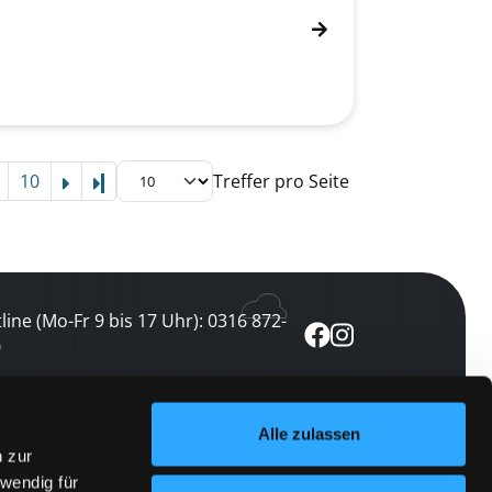
10
Treffer pro Seite
Letzte Seite
line (Mo-Fr 9 bis 17 Uhr): 0316 872-
0
ewsletter abonnieren
Alle zulassen
n zur
 keine Veranstaltung verpassen
wendig für