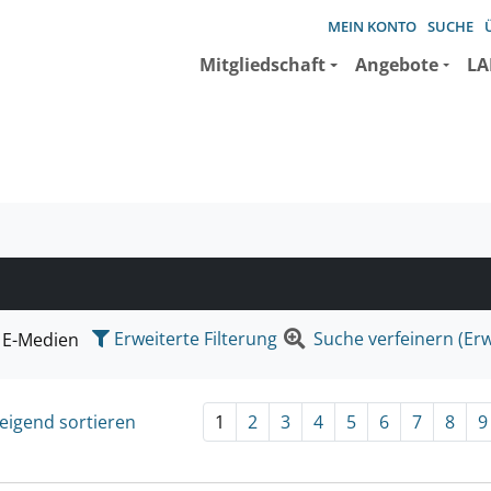
MEIN KONTO
SUCHE
Mitgliedschaft
Angebote
LA
e suchen wollen.
Erweiterte Filterung
Suche verfeinern (Erw
E-Medien
eigend sortieren
1
2
3
4
5
6
7
8
9