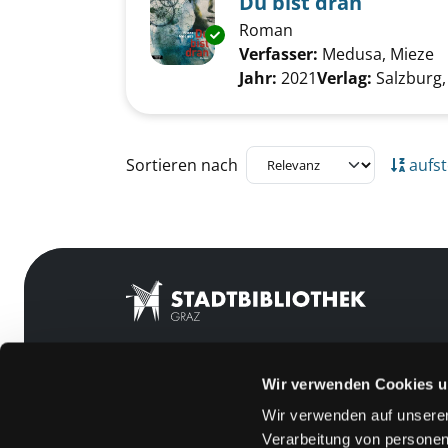
Du bist dran
Roman
Exemplar-Details von Du bist 
Verfasser:
Medusa, Mieze
S
Jahr:
2021
Verlag:
Salzburg,
Zu den Suchfiltern springen
Sortieren nach
aufst
Wir verwenden Cookies u
Mitgliedschaft
Feedback
Wir verwenden auf unserer
Angebote
Kontakt
Verarbeitung von personen