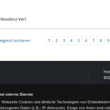
dran anzeigen
uche nach diesem Verfasser
 Residenz-Verl.
eigend sortieren
1
2
3
4
5
6
7
8
9
Hot
80
N
nd externe Dienste
 Webseite Cookies und ähnliche Technologien von Drittanbieter
und
bezogenen Daten (z.B.: IP-Adressen). Einige von ihnen sind not