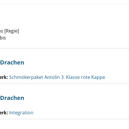
s [Regie]
Suche nach diesem Verfasser
es Leben anzeigen
bis
 Drachen
erk:
Schmökerpaket Antolin 3. Klasse rote Kappe
 Drachen
erk:
Integration