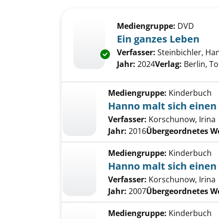
Suchergebnis
Zu den Suchfiltern springen
Mediengruppe:
DVD
Ein ganzes Leben
Verfasser:
Steinbichler, Han
Exemplar-Details von Ein ganz
Jahr:
2024
Verlag:
Berlin, To
Mediengruppe:
Kinderbuch
Hanno malt sich einen
Verfasser:
Korschunow, Irina
Jahr:
2016
Übergeordnetes W
Mediengruppe:
Kinderbuch
Hanno malt sich einen
Verfasser:
Korschunow, Irina
Jahr:
2007
Übergeordnetes W
Mediengruppe:
Kinderbuch